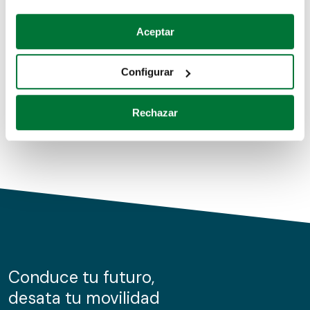
Coches de segunda mano
Si lo permite, también quisiéramos:
Aceptar
Recopilar información sobre su ubicación geográfica
Coches de km0
que puede tener una precisión de varios metros
Configurar
Coches de renting
Identificar su dispositivo analizándolo activamente
para buscar características específicas (huellas
Rechazar
digitales)
Obtenga más información sobre cómo se procesan sus
datos personales y establezca sus preferencias en la
sección de datos
. Puede cambiar o retirar su
consentimiento en cualquier momento en la Declaración
de cookies.
Las cookies de este sitio web se usan para personalizar
el contenido y los anuncios, ofrecer funciones de redes
sociales y analizar el tráfico. Además, compartimos
Conduce tu futuro,
información sobre el uso que haga del sitio web con
desata tu movilidad
nuestros partners de redes sociales, publicidad y análisis