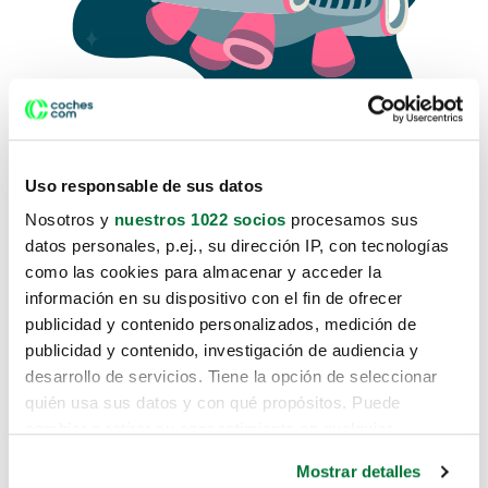
Uso responsable de sus datos
Nosotros y
nuestros 1022 socios
procesamos sus
datos personales, p.ej., su dirección IP, con tecnologías
como las cookies para almacenar y acceder la
Lo sentimos, no sabemos como
información en su dispositivo con el fin de ofrecer
te hemos traido hasta aquí.
publicidad y contenido personalizados, medición de
publicidad y contenido, investigación de audiencia y
desarrollo de servicios. Tiene la opción de seleccionar
Pero puedes encontrar el coche que estás
quién usa sus datos y con qué propósitos. Puede
buscando en alguno de estos enlaces:
cambiar o retirar su consentimiento en cualquier
momento desde la Declaración de cookies o clicando en
Coches nuevos
Mostrar detalles
el Menú de consentimiento.