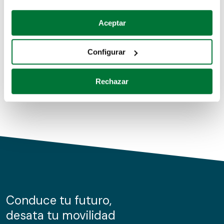
Coches de segunda mano
Si lo permite, también quisiéramos:
Aceptar
Recopilar información sobre su ubicación geográfica
Coches de km0
que puede tener una precisión de varios metros
Configurar
Coches de renting
Identificar su dispositivo analizándolo activamente
para buscar características específicas (huellas
Rechazar
digitales)
Obtenga más información sobre cómo se procesan sus
datos personales y establezca sus preferencias en la
sección de datos
. Puede cambiar o retirar su
consentimiento en cualquier momento en la Declaración
de cookies.
Las cookies de este sitio web se usan para personalizar
el contenido y los anuncios, ofrecer funciones de redes
sociales y analizar el tráfico. Además, compartimos
Conduce tu futuro,
información sobre el uso que haga del sitio web con
desata tu movilidad
nuestros partners de redes sociales, publicidad y análisis