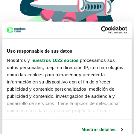
Uso responsable de sus datos
Nosotros y
nuestros 1022 socios
procesamos sus
datos personales, p.ej., su dirección IP, con tecnologías
como las cookies para almacenar y acceder la
Lo sentimos, no sabemos como
información en su dispositivo con el fin de ofrecer
te hemos traido hasta aquí.
publicidad y contenido personalizados, medición de
publicidad y contenido, investigación de audiencia y
desarrollo de servicios. Tiene la opción de seleccionar
Pero puedes encontrar el coche que estás
quién usa sus datos y con qué propósitos. Puede
buscando en alguno de estos enlaces:
cambiar o retirar su consentimiento en cualquier
momento desde la Declaración de cookies o clicando en
Coches nuevos
Mostrar detalles
el Menú de consentimiento.