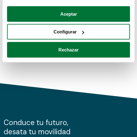
Coches de segunda mano
Si lo permite, también quisiéramos:
Aceptar
Recopilar información sobre su ubicación geográfica
Coches de km0
que puede tener una precisión de varios metros
Configurar
Coches de renting
Identificar su dispositivo analizándolo activamente
para buscar características específicas (huellas
Rechazar
digitales)
Obtenga más información sobre cómo se procesan sus
datos personales y establezca sus preferencias en la
sección de datos
. Puede cambiar o retirar su
consentimiento en cualquier momento en la Declaración
de cookies.
Las cookies de este sitio web se usan para personalizar
el contenido y los anuncios, ofrecer funciones de redes
sociales y analizar el tráfico. Además, compartimos
Conduce tu futuro,
información sobre el uso que haga del sitio web con
desata tu movilidad
nuestros partners de redes sociales, publicidad y análisis