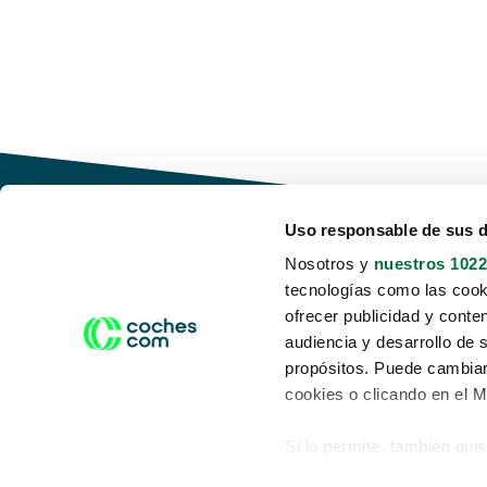
Uso responsable de sus 
Nosotros y
nuestros 1022
tecnologías como las cooki
Conduce tu futuro,
ofrecer publicidad y conte
desata tu movilidad
audiencia y desarrollo de 
propósitos. Puede cambiar
cookies o clicando en el 
Si lo permite, también qui
Acerca de nosotros
Aviso legal
Recopilar información