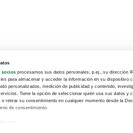
datos
 socios
procesamos sus datos personales, p.ej., su dirección I
es para almacenar y acceder la información en su dispositivo co
nido personalizados, medición de publicidad y contenido, investi
servicios. Tiene la opción de seleccionar quién usa sus datos y 
 o retirar su consentimiento en cualquier momento desde la Dec
Menú de consentimiento.
siéramos:
Aviso protección de datos
 sobre su ubicación geográfica que puede tener una precisión de