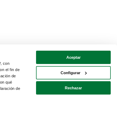
Aceptar
P, con
n el fin de
Configurar
gación de
con qué
Rechazar
laración de
Política de cookies
Contacto
 varios metros