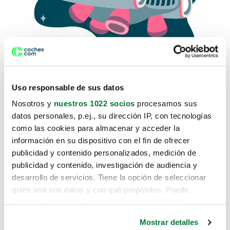
Uso responsable de sus datos
Nosotros y
nuestros 1022 socios
procesamos sus
datos personales, p.ej., su dirección IP, con tecnologías
como las cookies para almacenar y acceder la
Lo sentimos, no sabemos como
información en su dispositivo con el fin de ofrecer
te hemos traido hasta aquí.
publicidad y contenido personalizados, medición de
publicidad y contenido, investigación de audiencia y
desarrollo de servicios. Tiene la opción de seleccionar
Pero puedes encontrar el coche que estás
quién usa sus datos y con qué propósitos. Puede
buscando en alguno de estos enlaces:
cambiar o retirar su consentimiento en cualquier
momento desde la Declaración de cookies o clicando en
Coches nuevos
Mostrar detalles
el Menú de consentimiento.