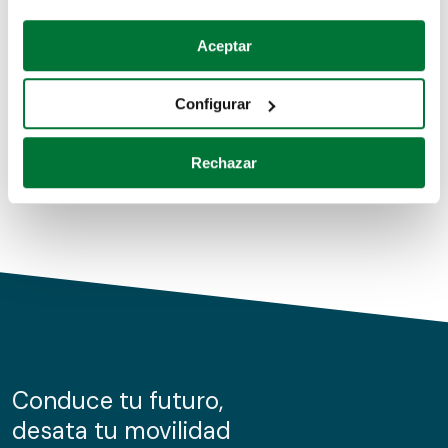
Coches de segunda mano
Si lo permite, también quisiéramos:
Aceptar
Recopilar información sobre su ubicación geográfica
Coches de km0
que puede tener una precisión de varios metros
Configurar
Coches de renting
Identificar su dispositivo analizándolo activamente
para buscar características específicas (huellas
Rechazar
digitales)
Obtenga más información sobre cómo se procesan sus
datos personales y establezca sus preferencias en la
sección de datos
. Puede cambiar o retirar su
consentimiento en cualquier momento en la Declaración
de cookies.
Las cookies de este sitio web se usan para personalizar
el contenido y los anuncios, ofrecer funciones de redes
sociales y analizar el tráfico. Además, compartimos
Conduce tu futuro,
información sobre el uso que haga del sitio web con
desata tu movilidad
nuestros partners de redes sociales, publicidad y análisis