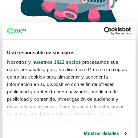
Uso responsable de sus datos
Nosotros y
nuestros 1022 socios
procesamos sus
datos personales, p.ej., su dirección IP, con tecnologías
como las cookies para almacenar y acceder la
Lo sentimos, no sabemos como
información en su dispositivo con el fin de ofrecer
te hemos traido hasta aquí.
publicidad y contenido personalizados, medición de
publicidad y contenido, investigación de audiencia y
desarrollo de servicios. Tiene la opción de seleccionar
Pero puedes encontrar el coche que estás
quién usa sus datos y con qué propósitos. Puede
buscando en alguno de estos enlaces:
cambiar o retirar su consentimiento en cualquier
momento desde la Declaración de cookies o clicando en
Coches nuevos
Mostrar detalles
el Menú de consentimiento.