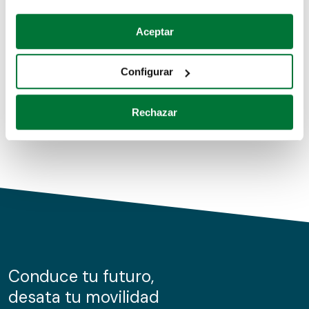
Coches de segunda mano
Si lo permite, también quisiéramos:
Aceptar
Recopilar información sobre su ubicación geográfica
Coches de km0
que puede tener una precisión de varios metros
Configurar
Coches de renting
Identificar su dispositivo analizándolo activamente
para buscar características específicas (huellas
Rechazar
digitales)
Obtenga más información sobre cómo se procesan sus
datos personales y establezca sus preferencias en la
sección de datos
. Puede cambiar o retirar su
consentimiento en cualquier momento en la Declaración
de cookies.
Las cookies de este sitio web se usan para personalizar
el contenido y los anuncios, ofrecer funciones de redes
sociales y analizar el tráfico. Además, compartimos
Conduce tu futuro,
información sobre el uso que haga del sitio web con
desata tu movilidad
nuestros partners de redes sociales, publicidad y análisis