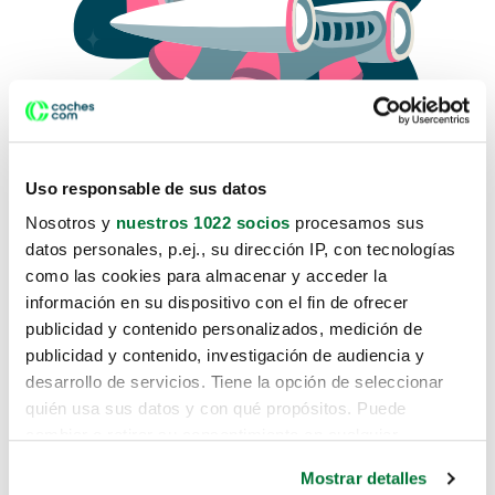
Uso responsable de sus datos
Nosotros y
nuestros 1022 socios
procesamos sus
datos personales, p.ej., su dirección IP, con tecnologías
como las cookies para almacenar y acceder la
Lo sentimos, no sabemos como
información en su dispositivo con el fin de ofrecer
te hemos traido hasta aquí.
publicidad y contenido personalizados, medición de
publicidad y contenido, investigación de audiencia y
desarrollo de servicios. Tiene la opción de seleccionar
Pero puedes encontrar el coche que estás
quién usa sus datos y con qué propósitos. Puede
buscando en alguno de estos enlaces:
cambiar o retirar su consentimiento en cualquier
momento desde la Declaración de cookies o clicando en
Coches nuevos
Mostrar detalles
el Menú de consentimiento.