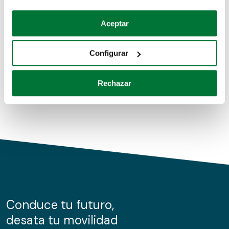
Coches de segunda mano
Si lo permite, también quisiéramos:
Aceptar
Recopilar información sobre su ubicación geográfica
Coches de km0
que puede tener una precisión de varios metros
Configurar
Coches de renting
Identificar su dispositivo analizándolo activamente
para buscar características específicas (huellas
Rechazar
digitales)
Obtenga más información sobre cómo se procesan sus
datos personales y establezca sus preferencias en la
sección de datos
. Puede cambiar o retirar su
consentimiento en cualquier momento en la Declaración
de cookies.
Las cookies de este sitio web se usan para personalizar
el contenido y los anuncios, ofrecer funciones de redes
sociales y analizar el tráfico. Además, compartimos
Conduce tu futuro,
información sobre el uso que haga del sitio web con
desata tu movilidad
nuestros partners de redes sociales, publicidad y análisis