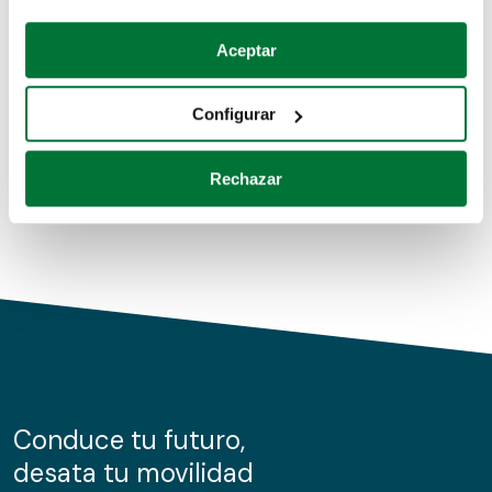
Coches de segunda mano
Si lo permite, también quisiéramos:
Aceptar
Recopilar información sobre su ubicación geográfica
Coches de km0
que puede tener una precisión de varios metros
Configurar
Coches de renting
Identificar su dispositivo analizándolo activamente
para buscar características específicas (huellas
Rechazar
digitales)
Obtenga más información sobre cómo se procesan sus
datos personales y establezca sus preferencias en la
sección de datos
. Puede cambiar o retirar su
consentimiento en cualquier momento en la Declaración
de cookies.
Las cookies de este sitio web se usan para personalizar
el contenido y los anuncios, ofrecer funciones de redes
sociales y analizar el tráfico. Además, compartimos
Conduce tu futuro,
información sobre el uso que haga del sitio web con
desata tu movilidad
nuestros partners de redes sociales, publicidad y análisis