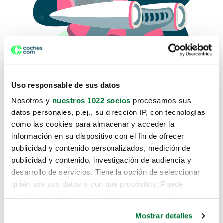
Uso responsable de sus datos
Nosotros y
nuestros 1022 socios
procesamos sus
datos personales, p.ej., su dirección IP, con tecnologías
como las cookies para almacenar y acceder la
Lo sentimos, no sabemos como
información en su dispositivo con el fin de ofrecer
te hemos traido hasta aquí.
publicidad y contenido personalizados, medición de
publicidad y contenido, investigación de audiencia y
desarrollo de servicios. Tiene la opción de seleccionar
Pero puedes encontrar el coche que estás
quién usa sus datos y con qué propósitos. Puede
buscando en alguno de estos enlaces:
cambiar o retirar su consentimiento en cualquier
momento desde la Declaración de cookies o clicando en
Coches nuevos
Mostrar detalles
el Menú de consentimiento.