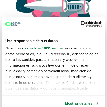
Uso responsable de sus datos
Nosotros y
nuestros 1022 socios
procesamos sus
datos personales, p.ej., su dirección IP, con tecnologías
como las cookies para almacenar y acceder la
Lo sentimos, no sabemos como
información en su dispositivo con el fin de ofrecer
te hemos traido hasta aquí.
publicidad y contenido personalizados, medición de
publicidad y contenido, investigación de audiencia y
desarrollo de servicios. Tiene la opción de seleccionar
Pero puedes encontrar el coche que estás
quién usa sus datos y con qué propósitos. Puede
buscando en alguno de estos enlaces:
cambiar o retirar su consentimiento en cualquier
momento desde la Declaración de cookies o clicando en
Coches nuevos
Mostrar detalles
el Menú de consentimiento.