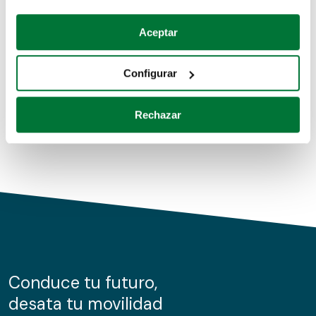
Coches de segunda mano
Si lo permite, también quisiéramos:
Aceptar
Recopilar información sobre su ubicación geográfica
Coches de km0
que puede tener una precisión de varios metros
Configurar
Coches de renting
Identificar su dispositivo analizándolo activamente
para buscar características específicas (huellas
Rechazar
digitales)
Obtenga más información sobre cómo se procesan sus
datos personales y establezca sus preferencias en la
sección de datos
. Puede cambiar o retirar su
consentimiento en cualquier momento en la Declaración
de cookies.
Las cookies de este sitio web se usan para personalizar
el contenido y los anuncios, ofrecer funciones de redes
sociales y analizar el tráfico. Además, compartimos
Conduce tu futuro,
información sobre el uso que haga del sitio web con
desata tu movilidad
nuestros partners de redes sociales, publicidad y análisis