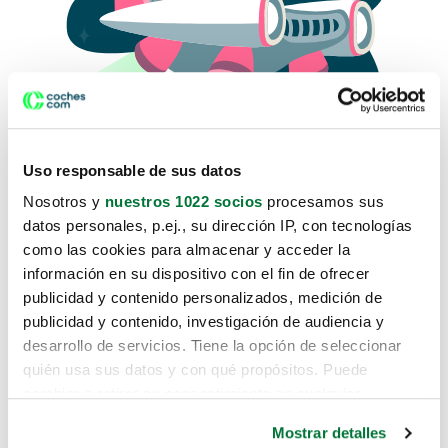
Uso responsable de sus datos
Nosotros y
nuestros 1022 socios
procesamos sus
datos personales, p.ej., su dirección IP, con tecnologías
como las cookies para almacenar y acceder la
Lo sentimos, no sabemos como
información en su dispositivo con el fin de ofrecer
te hemos traido hasta aquí.
publicidad y contenido personalizados, medición de
publicidad y contenido, investigación de audiencia y
desarrollo de servicios. Tiene la opción de seleccionar
Pero puedes encontrar el coche que estás
quién usa sus datos y con qué propósitos. Puede
buscando en alguno de estos enlaces:
cambiar o retirar su consentimiento en cualquier
momento desde la Declaración de cookies o clicando en
Coches nuevos
Mostrar detalles
el Menú de consentimiento.