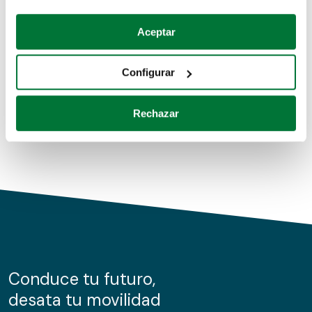
Coches de segunda mano
Si lo permite, también quisiéramos:
Aceptar
Recopilar información sobre su ubicación geográfica
Coches de km0
que puede tener una precisión de varios metros
Configurar
Coches de renting
Identificar su dispositivo analizándolo activamente
para buscar características específicas (huellas
Rechazar
digitales)
Obtenga más información sobre cómo se procesan sus
datos personales y establezca sus preferencias en la
sección de datos
. Puede cambiar o retirar su
consentimiento en cualquier momento en la Declaración
de cookies.
Las cookies de este sitio web se usan para personalizar
el contenido y los anuncios, ofrecer funciones de redes
sociales y analizar el tráfico. Además, compartimos
Conduce tu futuro,
información sobre el uso que haga del sitio web con
desata tu movilidad
nuestros partners de redes sociales, publicidad y análisis