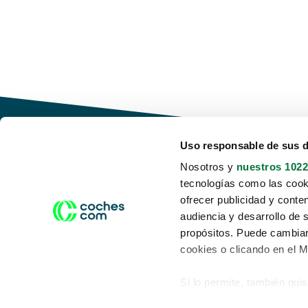
Uso responsable de sus 
Nosotros y
nuestros 1022
tecnologías como las cooki
Conduce tu futuro,
ofrecer publicidad y conte
desata tu movilidad
audiencia y desarrollo de 
propósitos. Puede cambiar
cookies o clicando en el 
Si lo permite, también qui
Acerca de nosotros
Aviso legal
Recopilar información