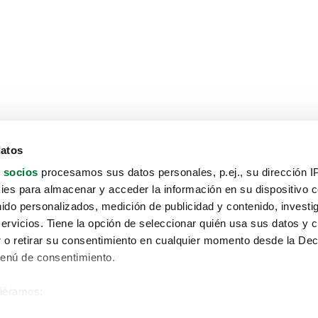
datos
 socios
procesamos sus datos personales, p.ej., su dirección I
es para almacenar y acceder la información en su dispositivo co
nido personalizados, medición de publicidad y contenido, investi
servicios. Tiene la opción de seleccionar quién usa sus datos y 
 o retirar su consentimiento en cualquier momento desde la Dec
Menú de consentimiento.
siéramos:
Aviso protección de datos
 sobre su ubicación geográfica que puede tener una precisión de