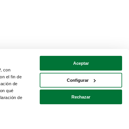
Aceptar
P, con
n el fin de
Configurar
gación de
con qué
Rechazar
laración de
Política de cookies
Contacto
 varios metros