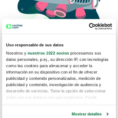
Uso responsable de sus datos
Nosotros y
nuestros 1022 socios
procesamos sus
datos personales, p.ej., su dirección IP, con tecnologías
como las cookies para almacenar y acceder la
Lo sentimos, no sabemos como
información en su dispositivo con el fin de ofrecer
te hemos traido hasta aquí.
publicidad y contenido personalizados, medición de
publicidad y contenido, investigación de audiencia y
desarrollo de servicios. Tiene la opción de seleccionar
Pero puedes encontrar el coche que estás
quién usa sus datos y con qué propósitos. Puede
buscando en alguno de estos enlaces:
cambiar o retirar su consentimiento en cualquier
momento desde la Declaración de cookies o clicando en
Coches nuevos
Mostrar detalles
el Menú de consentimiento.