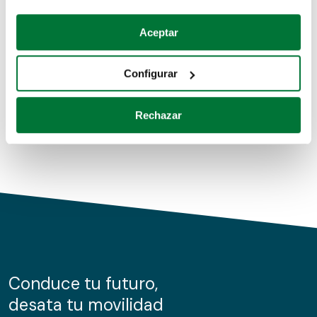
Coches de segunda mano
Si lo permite, también quisiéramos:
Aceptar
Recopilar información sobre su ubicación geográfica
Coches de km0
que puede tener una precisión de varios metros
Configurar
Coches de renting
Identificar su dispositivo analizándolo activamente
para buscar características específicas (huellas
Rechazar
digitales)
Obtenga más información sobre cómo se procesan sus
datos personales y establezca sus preferencias en la
sección de datos
. Puede cambiar o retirar su
consentimiento en cualquier momento en la Declaración
de cookies.
Las cookies de este sitio web se usan para personalizar
el contenido y los anuncios, ofrecer funciones de redes
sociales y analizar el tráfico. Además, compartimos
Conduce tu futuro,
información sobre el uso que haga del sitio web con
desata tu movilidad
nuestros partners de redes sociales, publicidad y análisis