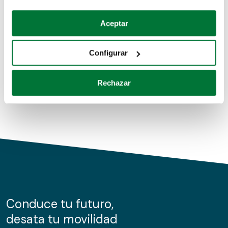
Coches de segunda mano
Si lo permite, también quisiéramos:
Aceptar
Recopilar información sobre su ubicación geográfica
Coches de km0
que puede tener una precisión de varios metros
Configurar
Coches de renting
Identificar su dispositivo analizándolo activamente
para buscar características específicas (huellas
Rechazar
digitales)
Obtenga más información sobre cómo se procesan sus
datos personales y establezca sus preferencias en la
sección de datos
. Puede cambiar o retirar su
consentimiento en cualquier momento en la Declaración
de cookies.
Las cookies de este sitio web se usan para personalizar
el contenido y los anuncios, ofrecer funciones de redes
sociales y analizar el tráfico. Además, compartimos
Conduce tu futuro,
información sobre el uso que haga del sitio web con
desata tu movilidad
nuestros partners de redes sociales, publicidad y análisis