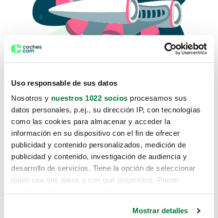
Uso responsable de sus datos
Nosotros y
nuestros 1022 socios
procesamos sus
datos personales, p.ej., su dirección IP, con tecnologías
como las cookies para almacenar y acceder la
Lo sentimos, no sabemos como
información en su dispositivo con el fin de ofrecer
te hemos traido hasta aquí.
publicidad y contenido personalizados, medición de
publicidad y contenido, investigación de audiencia y
desarrollo de servicios. Tiene la opción de seleccionar
Pero puedes encontrar el coche que estás
quién usa sus datos y con qué propósitos. Puede
buscando en alguno de estos enlaces:
cambiar o retirar su consentimiento en cualquier
momento desde la Declaración de cookies o clicando en
Coches nuevos
Mostrar detalles
el Menú de consentimiento.