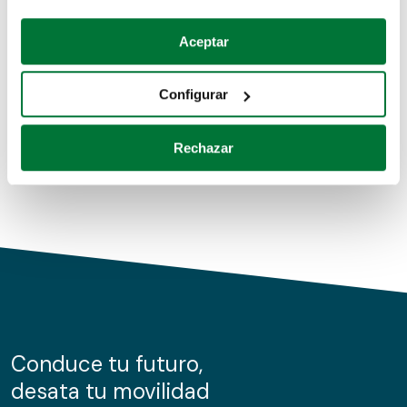
Coches de segunda mano
Si lo permite, también quisiéramos:
Aceptar
Recopilar información sobre su ubicación geográfica
Coches de km0
que puede tener una precisión de varios metros
Configurar
Coches de renting
Identificar su dispositivo analizándolo activamente
para buscar características específicas (huellas
Rechazar
digitales)
Obtenga más información sobre cómo se procesan sus
datos personales y establezca sus preferencias en la
sección de datos
. Puede cambiar o retirar su
consentimiento en cualquier momento en la Declaración
de cookies.
Las cookies de este sitio web se usan para personalizar
el contenido y los anuncios, ofrecer funciones de redes
sociales y analizar el tráfico. Además, compartimos
Conduce tu futuro,
información sobre el uso que haga del sitio web con
desata tu movilidad
nuestros partners de redes sociales, publicidad y análisis