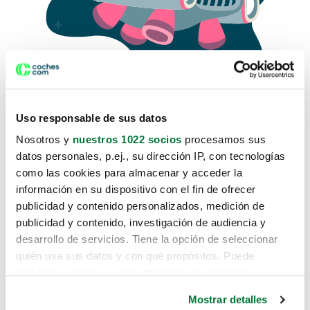
Uso responsable de sus datos
Nosotros y
nuestros 1022 socios
procesamos sus
datos personales, p.ej., su dirección IP, con tecnologías
como las cookies para almacenar y acceder la
Lo sentimos, no sabemos como
información en su dispositivo con el fin de ofrecer
te hemos traido hasta aquí.
publicidad y contenido personalizados, medición de
publicidad y contenido, investigación de audiencia y
desarrollo de servicios. Tiene la opción de seleccionar
Pero puedes encontrar el coche que estás
quién usa sus datos y con qué propósitos. Puede
buscando en alguno de estos enlaces:
cambiar o retirar su consentimiento en cualquier
momento desde la Declaración de cookies o clicando en
Coches nuevos
Mostrar detalles
el Menú de consentimiento.