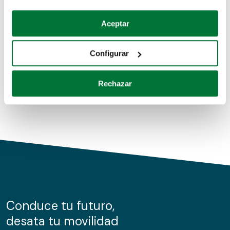
Coches de segunda mano
Si lo permite, también quisiéramos:
Aceptar
Recopilar información sobre su ubicación geográfica
Coches de km0
que puede tener una precisión de varios metros
Configurar
Coches de renting
Identificar su dispositivo analizándolo activamente
para buscar características específicas (huellas
Rechazar
digitales)
Obtenga más información sobre cómo se procesan sus
datos personales y establezca sus preferencias en la
sección de datos
. Puede cambiar o retirar su
consentimiento en cualquier momento en la Declaración
de cookies.
Las cookies de este sitio web se usan para personalizar
el contenido y los anuncios, ofrecer funciones de redes
sociales y analizar el tráfico. Además, compartimos
Conduce tu futuro,
información sobre el uso que haga del sitio web con
desata tu movilidad
nuestros partners de redes sociales, publicidad y análisis