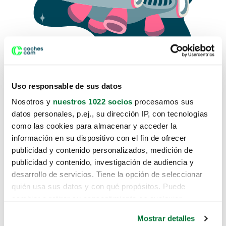
Uso responsable de sus datos
Nosotros y
nuestros 1022 socios
procesamos sus
datos personales, p.ej., su dirección IP, con tecnologías
como las cookies para almacenar y acceder la
Lo sentimos, no sabemos como
información en su dispositivo con el fin de ofrecer
te hemos traido hasta aquí.
publicidad y contenido personalizados, medición de
publicidad y contenido, investigación de audiencia y
desarrollo de servicios. Tiene la opción de seleccionar
Pero puedes encontrar el coche que estás
quién usa sus datos y con qué propósitos. Puede
buscando en alguno de estos enlaces:
cambiar o retirar su consentimiento en cualquier
momento desde la Declaración de cookies o clicando en
Coches nuevos
Mostrar detalles
el Menú de consentimiento.