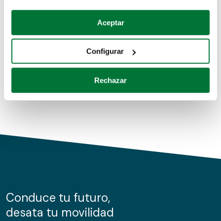
Coches de segunda mano
Si lo permite, también quisiéramos:
Aceptar
Recopilar información sobre su ubicación geográfica
Coches de km0
que puede tener una precisión de varios metros
Configurar
Coches de renting
Identificar su dispositivo analizándolo activamente
para buscar características específicas (huellas
Rechazar
digitales)
Obtenga más información sobre cómo se procesan sus
datos personales y establezca sus preferencias en la
sección de datos
. Puede cambiar o retirar su
consentimiento en cualquier momento en la Declaración
de cookies.
Las cookies de este sitio web se usan para personalizar
el contenido y los anuncios, ofrecer funciones de redes
sociales y analizar el tráfico. Además, compartimos
Conduce tu futuro,
información sobre el uso que haga del sitio web con
desata tu movilidad
nuestros partners de redes sociales, publicidad y análisis