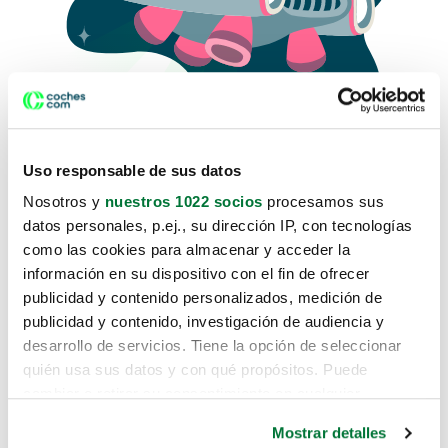
Uso responsable de sus datos
Nosotros y
nuestros 1022 socios
procesamos sus
datos personales, p.ej., su dirección IP, con tecnologías
como las cookies para almacenar y acceder la
Lo sentimos, no sabemos como
información en su dispositivo con el fin de ofrecer
te hemos traido hasta aquí.
publicidad y contenido personalizados, medición de
publicidad y contenido, investigación de audiencia y
desarrollo de servicios. Tiene la opción de seleccionar
Pero puedes encontrar el coche que estás
quién usa sus datos y con qué propósitos. Puede
buscando en alguno de estos enlaces:
cambiar o retirar su consentimiento en cualquier
momento desde la Declaración de cookies o clicando en
Coches nuevos
Mostrar detalles
el Menú de consentimiento.