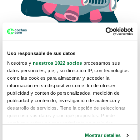
Uso responsable de sus datos
Nosotros y
nuestros 1022 socios
procesamos sus
datos personales, p.ej., su dirección IP, con tecnologías
como las cookies para almacenar y acceder la
Lo sentimos, no sabemos como
información en su dispositivo con el fin de ofrecer
te hemos traido hasta aquí.
publicidad y contenido personalizados, medición de
publicidad y contenido, investigación de audiencia y
desarrollo de servicios. Tiene la opción de seleccionar
Pero puedes encontrar el coche que estás
quién usa sus datos y con qué propósitos. Puede
buscando en alguno de estos enlaces:
cambiar o retirar su consentimiento en cualquier
momento desde la Declaración de cookies o clicando en
Coches nuevos
Mostrar detalles
el Menú de consentimiento.