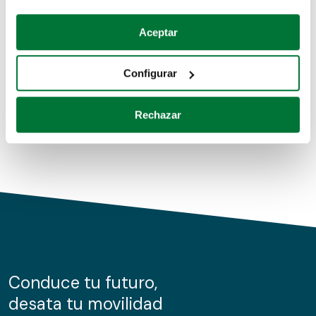
Coches de segunda mano
Si lo permite, también quisiéramos:
Aceptar
Recopilar información sobre su ubicación geográfica
Coches de km0
que puede tener una precisión de varios metros
Configurar
Coches de renting
Identificar su dispositivo analizándolo activamente
para buscar características específicas (huellas
Rechazar
digitales)
Obtenga más información sobre cómo se procesan sus
datos personales y establezca sus preferencias en la
sección de datos
. Puede cambiar o retirar su
consentimiento en cualquier momento en la Declaración
de cookies.
Las cookies de este sitio web se usan para personalizar
el contenido y los anuncios, ofrecer funciones de redes
sociales y analizar el tráfico. Además, compartimos
Conduce tu futuro,
información sobre el uso que haga del sitio web con
desata tu movilidad
nuestros partners de redes sociales, publicidad y análisis