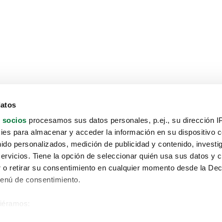
datos
 socios
procesamos sus datos personales, p.ej., su dirección I
es para almacenar y acceder la información en su dispositivo co
nido personalizados, medición de publicidad y contenido, investi
servicios. Tiene la opción de seleccionar quién usa sus datos y 
 o retirar su consentimiento en cualquier momento desde la Dec
Menú de consentimiento.
siéramos:
Aviso protección de datos
 sobre su ubicación geográfica que puede tener una precisión de