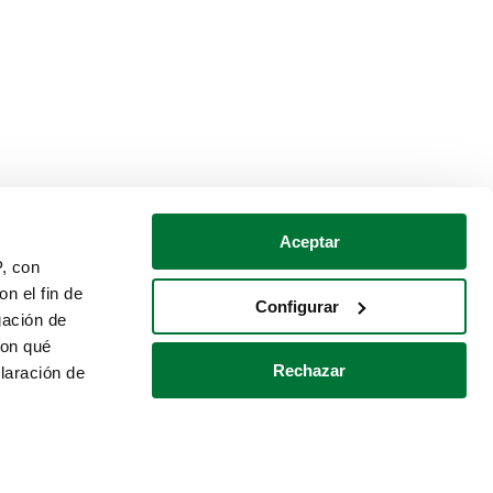
Aceptar
P, con
n el fin de
Configurar
gación de
con qué
Rechazar
laración de
Política de cookies
Contacto
 varios metros