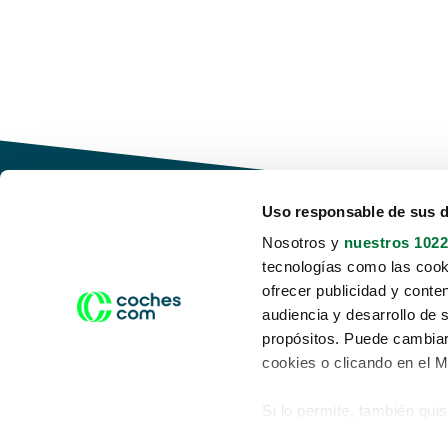
Uso responsable de sus 
Nosotros y
nuestros 1022
tecnologías como las cooki
Conduce tu futuro,
ofrecer publicidad y conte
desata tu movilidad
audiencia y desarrollo de 
propósitos. Puede cambiar
cookies o clicando en el 
Si lo permite, también qui
Acerca de nosotros
Aviso legal
Recopilar información