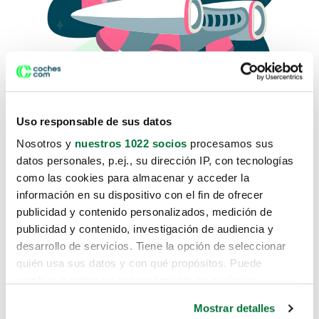
Uso responsable de sus datos
Nosotros y
nuestros 1022 socios
procesamos sus
datos personales, p.ej., su dirección IP, con tecnologías
como las cookies para almacenar y acceder la
Lo sentimos, no sabemos como
información en su dispositivo con el fin de ofrecer
te hemos traido hasta aquí.
publicidad y contenido personalizados, medición de
publicidad y contenido, investigación de audiencia y
desarrollo de servicios. Tiene la opción de seleccionar
Pero puedes encontrar el coche que estás
quién usa sus datos y con qué propósitos. Puede
buscando en alguno de estos enlaces:
cambiar o retirar su consentimiento en cualquier
momento desde la Declaración de cookies o clicando en
Coches nuevos
Mostrar detalles
el Menú de consentimiento.