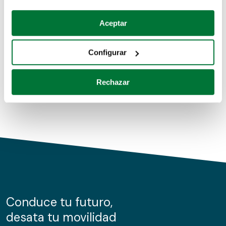
Coches de segunda mano
Si lo permite, también quisiéramos:
Aceptar
Recopilar información sobre su ubicación geográfica
Coches de km0
que puede tener una precisión de varios metros
Configurar
Coches de renting
Identificar su dispositivo analizándolo activamente
para buscar características específicas (huellas
Rechazar
digitales)
Obtenga más información sobre cómo se procesan sus
datos personales y establezca sus preferencias en la
sección de datos
. Puede cambiar o retirar su
consentimiento en cualquier momento en la Declaración
de cookies.
Las cookies de este sitio web se usan para personalizar
el contenido y los anuncios, ofrecer funciones de redes
sociales y analizar el tráfico. Además, compartimos
Conduce tu futuro,
información sobre el uso que haga del sitio web con
desata tu movilidad
nuestros partners de redes sociales, publicidad y análisis