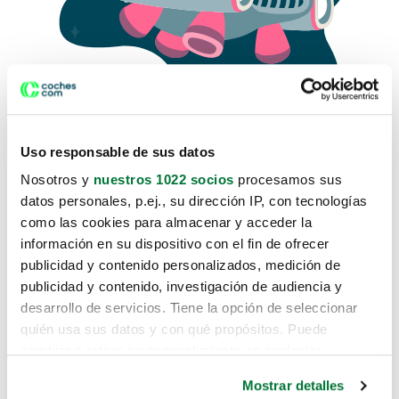
Uso responsable de sus datos
Nosotros y
nuestros 1022 socios
procesamos sus
datos personales, p.ej., su dirección IP, con tecnologías
como las cookies para almacenar y acceder la
Lo sentimos, no sabemos como
información en su dispositivo con el fin de ofrecer
te hemos traido hasta aquí.
publicidad y contenido personalizados, medición de
publicidad y contenido, investigación de audiencia y
desarrollo de servicios. Tiene la opción de seleccionar
Pero puedes encontrar el coche que estás
quién usa sus datos y con qué propósitos. Puede
buscando en alguno de estos enlaces:
cambiar o retirar su consentimiento en cualquier
momento desde la Declaración de cookies o clicando en
Coches nuevos
Mostrar detalles
el Menú de consentimiento.