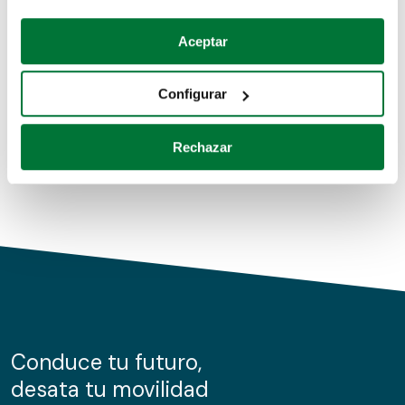
Coches de segunda mano
Si lo permite, también quisiéramos:
Aceptar
Recopilar información sobre su ubicación geográfica
Coches de km0
que puede tener una precisión de varios metros
Configurar
Coches de renting
Identificar su dispositivo analizándolo activamente
para buscar características específicas (huellas
Rechazar
digitales)
Obtenga más información sobre cómo se procesan sus
datos personales y establezca sus preferencias en la
sección de datos
. Puede cambiar o retirar su
consentimiento en cualquier momento en la Declaración
de cookies.
Las cookies de este sitio web se usan para personalizar
el contenido y los anuncios, ofrecer funciones de redes
sociales y analizar el tráfico. Además, compartimos
Conduce tu futuro,
información sobre el uso que haga del sitio web con
desata tu movilidad
nuestros partners de redes sociales, publicidad y análisis