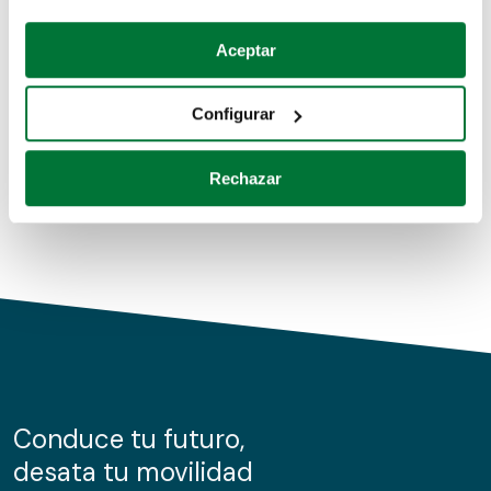
Coches de segunda mano
Si lo permite, también quisiéramos:
Aceptar
Recopilar información sobre su ubicación geográfica
Coches de km0
que puede tener una precisión de varios metros
Configurar
Coches de renting
Identificar su dispositivo analizándolo activamente
para buscar características específicas (huellas
Rechazar
digitales)
Obtenga más información sobre cómo se procesan sus
datos personales y establezca sus preferencias en la
sección de datos
. Puede cambiar o retirar su
consentimiento en cualquier momento en la Declaración
de cookies.
Las cookies de este sitio web se usan para personalizar
el contenido y los anuncios, ofrecer funciones de redes
sociales y analizar el tráfico. Además, compartimos
Conduce tu futuro,
información sobre el uso que haga del sitio web con
desata tu movilidad
nuestros partners de redes sociales, publicidad y análisis