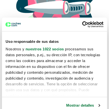
Uso responsable de sus datos
Nosotros y
nuestros 1022 socios
procesamos sus
datos personales, p.ej., su dirección IP, con tecnologías
como las cookies para almacenar y acceder la
Lo sentimos, no sabemos como
información en su dispositivo con el fin de ofrecer
te hemos traido hasta aquí.
publicidad y contenido personalizados, medición de
publicidad y contenido, investigación de audiencia y
desarrollo de servicios. Tiene la opción de seleccionar
Pero puedes encontrar el coche que estás
quién usa sus datos y con qué propósitos. Puede
buscando en alguno de estos enlaces:
cambiar o retirar su consentimiento en cualquier
momento desde la Declaración de cookies o clicando en
Coches nuevos
Mostrar detalles
el Menú de consentimiento.