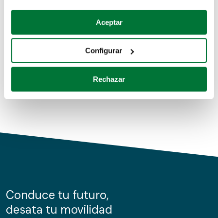
Coches de segunda mano
Si lo permite, también quisiéramos:
Aceptar
Recopilar información sobre su ubicación geográfica
Coches de km0
que puede tener una precisión de varios metros
Configurar
Coches de renting
Identificar su dispositivo analizándolo activamente
para buscar características específicas (huellas
Rechazar
digitales)
Obtenga más información sobre cómo se procesan sus
datos personales y establezca sus preferencias en la
sección de datos
. Puede cambiar o retirar su
consentimiento en cualquier momento en la Declaración
de cookies.
Las cookies de este sitio web se usan para personalizar
el contenido y los anuncios, ofrecer funciones de redes
sociales y analizar el tráfico. Además, compartimos
Conduce tu futuro,
información sobre el uso que haga del sitio web con
desata tu movilidad
nuestros partners de redes sociales, publicidad y análisis