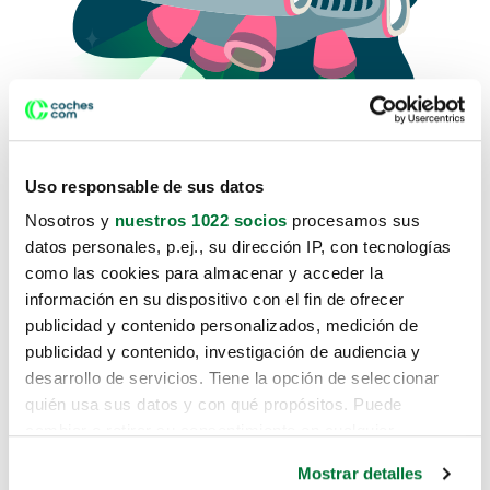
Uso responsable de sus datos
Nosotros y
nuestros 1022 socios
procesamos sus
datos personales, p.ej., su dirección IP, con tecnologías
como las cookies para almacenar y acceder la
Lo sentimos, no sabemos como
información en su dispositivo con el fin de ofrecer
te hemos traido hasta aquí.
publicidad y contenido personalizados, medición de
publicidad y contenido, investigación de audiencia y
desarrollo de servicios. Tiene la opción de seleccionar
Pero puedes encontrar el coche que estás
quién usa sus datos y con qué propósitos. Puede
buscando en alguno de estos enlaces:
cambiar o retirar su consentimiento en cualquier
momento desde la Declaración de cookies o clicando en
Coches nuevos
Mostrar detalles
el Menú de consentimiento.