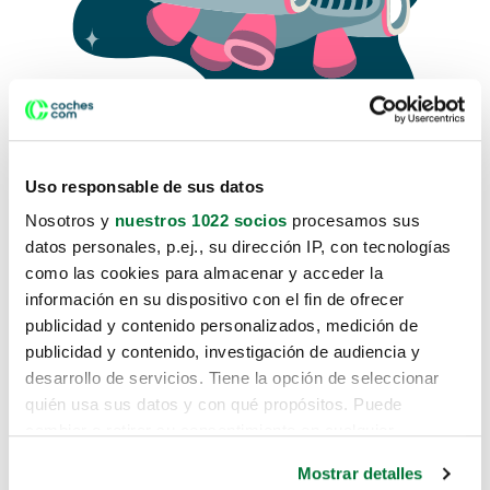
Uso responsable de sus datos
Nosotros y
nuestros 1022 socios
procesamos sus
datos personales, p.ej., su dirección IP, con tecnologías
como las cookies para almacenar y acceder la
Lo sentimos, no sabemos como
información en su dispositivo con el fin de ofrecer
te hemos traido hasta aquí.
publicidad y contenido personalizados, medición de
publicidad y contenido, investigación de audiencia y
desarrollo de servicios. Tiene la opción de seleccionar
Pero puedes encontrar el coche que estás
quién usa sus datos y con qué propósitos. Puede
buscando en alguno de estos enlaces:
cambiar o retirar su consentimiento en cualquier
momento desde la Declaración de cookies o clicando en
Coches nuevos
Mostrar detalles
el Menú de consentimiento.