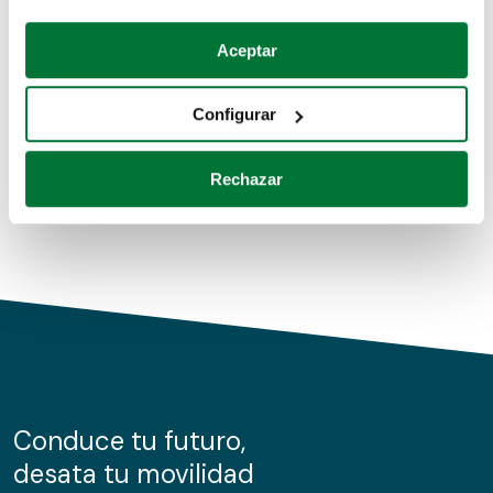
Coches de segunda mano
Si lo permite, también quisiéramos:
Aceptar
Recopilar información sobre su ubicación geográfica
Coches de km0
que puede tener una precisión de varios metros
Configurar
Coches de renting
Identificar su dispositivo analizándolo activamente
para buscar características específicas (huellas
Rechazar
digitales)
Obtenga más información sobre cómo se procesan sus
datos personales y establezca sus preferencias en la
sección de datos
. Puede cambiar o retirar su
consentimiento en cualquier momento en la Declaración
de cookies.
Las cookies de este sitio web se usan para personalizar
el contenido y los anuncios, ofrecer funciones de redes
sociales y analizar el tráfico. Además, compartimos
Conduce tu futuro,
información sobre el uso que haga del sitio web con
desata tu movilidad
nuestros partners de redes sociales, publicidad y análisis