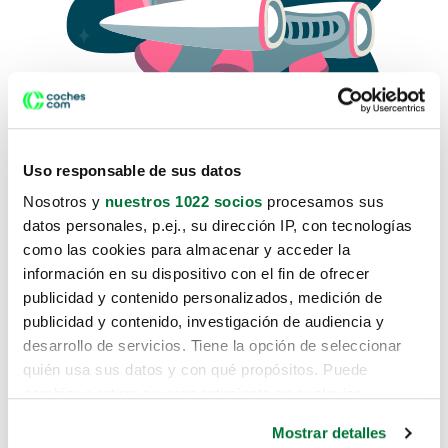
Uso responsable de sus datos
Nosotros y
nuestros 1022 socios
procesamos sus
datos personales, p.ej., su dirección IP, con tecnologías
como las cookies para almacenar y acceder la
Lo sentimos, no sabemos como
información en su dispositivo con el fin de ofrecer
te hemos traido hasta aquí.
publicidad y contenido personalizados, medición de
publicidad y contenido, investigación de audiencia y
desarrollo de servicios. Tiene la opción de seleccionar
Pero puedes encontrar el coche que estás
quién usa sus datos y con qué propósitos. Puede
buscando en alguno de estos enlaces:
cambiar o retirar su consentimiento en cualquier
momento desde la Declaración de cookies o clicando en
Coches nuevos
Mostrar detalles
el Menú de consentimiento.