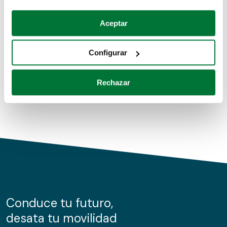
Coches de segunda mano
Si lo permite, también quisiéramos:
Aceptar
Recopilar información sobre su ubicación geográfica
Coches de km0
que puede tener una precisión de varios metros
Configurar
Coches de renting
Identificar su dispositivo analizándolo activamente
para buscar características específicas (huellas
Rechazar
digitales)
Obtenga más información sobre cómo se procesan sus
datos personales y establezca sus preferencias en la
sección de datos
. Puede cambiar o retirar su
consentimiento en cualquier momento en la Declaración
de cookies.
Las cookies de este sitio web se usan para personalizar
el contenido y los anuncios, ofrecer funciones de redes
sociales y analizar el tráfico. Además, compartimos
Conduce tu futuro,
información sobre el uso que haga del sitio web con
desata tu movilidad
nuestros partners de redes sociales, publicidad y análisis