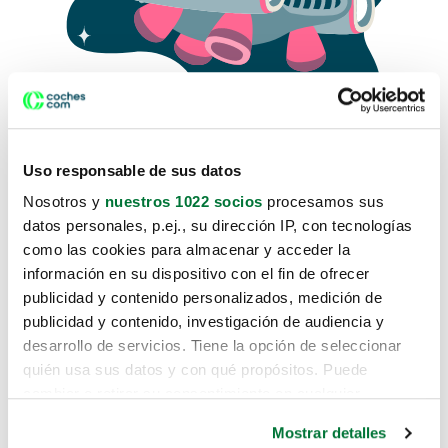
Uso responsable de sus datos
Nosotros y
nuestros 1022 socios
procesamos sus
datos personales, p.ej., su dirección IP, con tecnologías
como las cookies para almacenar y acceder la
Lo sentimos, no sabemos como
información en su dispositivo con el fin de ofrecer
te hemos traido hasta aquí.
publicidad y contenido personalizados, medición de
publicidad y contenido, investigación de audiencia y
desarrollo de servicios. Tiene la opción de seleccionar
Pero puedes encontrar el coche que estás
quién usa sus datos y con qué propósitos. Puede
buscando en alguno de estos enlaces:
cambiar o retirar su consentimiento en cualquier
momento desde la Declaración de cookies o clicando en
Coches nuevos
Mostrar detalles
el Menú de consentimiento.