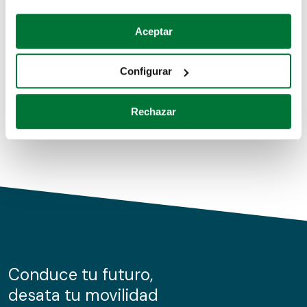
Coches de segunda mano
Si lo permite, también quisiéramos:
Aceptar
Recopilar información sobre su ubicación geográfica
Coches de km0
que puede tener una precisión de varios metros
Configurar
Coches de renting
Identificar su dispositivo analizándolo activamente
para buscar características específicas (huellas
Rechazar
digitales)
Obtenga más información sobre cómo se procesan sus
datos personales y establezca sus preferencias en la
sección de datos
. Puede cambiar o retirar su
consentimiento en cualquier momento en la Declaración
de cookies.
Las cookies de este sitio web se usan para personalizar
el contenido y los anuncios, ofrecer funciones de redes
sociales y analizar el tráfico. Además, compartimos
Conduce tu futuro,
información sobre el uso que haga del sitio web con
desata tu movilidad
nuestros partners de redes sociales, publicidad y análisis