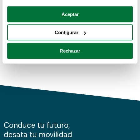
Coches de segunda mano
Si lo permite, también quisiéramos:
Aceptar
Recopilar información sobre su ubicación geográfica
Coches de km0
que puede tener una precisión de varios metros
Configurar
Coches de renting
Identificar su dispositivo analizándolo activamente
para buscar características específicas (huellas
Rechazar
digitales)
Obtenga más información sobre cómo se procesan sus
datos personales y establezca sus preferencias en la
sección de datos
. Puede cambiar o retirar su
consentimiento en cualquier momento en la Declaración
de cookies.
Las cookies de este sitio web se usan para personalizar
el contenido y los anuncios, ofrecer funciones de redes
sociales y analizar el tráfico. Además, compartimos
Conduce tu futuro,
información sobre el uso que haga del sitio web con
desata tu movilidad
nuestros partners de redes sociales, publicidad y análisis