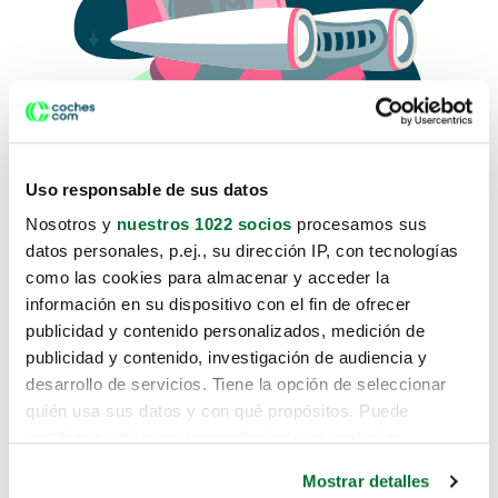
Uso responsable de sus datos
Nosotros y
nuestros 1022 socios
procesamos sus
datos personales, p.ej., su dirección IP, con tecnologías
como las cookies para almacenar y acceder la
Lo sentimos, no sabemos como
información en su dispositivo con el fin de ofrecer
te hemos traido hasta aquí.
publicidad y contenido personalizados, medición de
publicidad y contenido, investigación de audiencia y
desarrollo de servicios. Tiene la opción de seleccionar
Pero puedes encontrar el coche que estás
quién usa sus datos y con qué propósitos. Puede
buscando en alguno de estos enlaces:
cambiar o retirar su consentimiento en cualquier
momento desde la Declaración de cookies o clicando en
Coches nuevos
Mostrar detalles
el Menú de consentimiento.