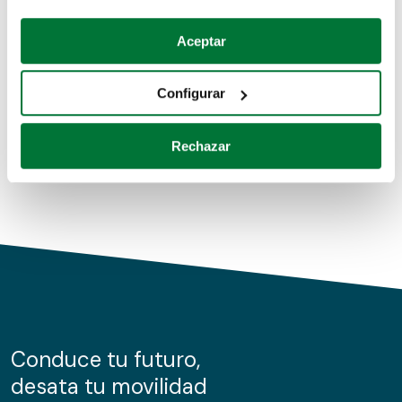
Coches de segunda mano
Si lo permite, también quisiéramos:
Aceptar
Recopilar información sobre su ubicación geográfica
Coches de km0
que puede tener una precisión de varios metros
Configurar
Coches de renting
Identificar su dispositivo analizándolo activamente
para buscar características específicas (huellas
Rechazar
digitales)
Obtenga más información sobre cómo se procesan sus
datos personales y establezca sus preferencias en la
sección de datos
. Puede cambiar o retirar su
consentimiento en cualquier momento en la Declaración
de cookies.
Las cookies de este sitio web se usan para personalizar
el contenido y los anuncios, ofrecer funciones de redes
sociales y analizar el tráfico. Además, compartimos
Conduce tu futuro,
información sobre el uso que haga del sitio web con
desata tu movilidad
nuestros partners de redes sociales, publicidad y análisis