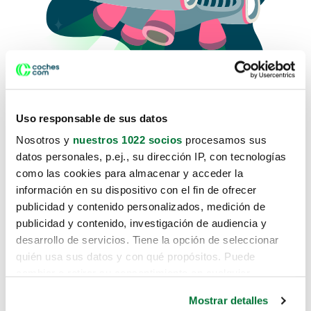
Uso responsable de sus datos
Nosotros y
nuestros 1022 socios
procesamos sus
datos personales, p.ej., su dirección IP, con tecnologías
como las cookies para almacenar y acceder la
Lo sentimos, no sabemos como
información en su dispositivo con el fin de ofrecer
te hemos traido hasta aquí.
publicidad y contenido personalizados, medición de
publicidad y contenido, investigación de audiencia y
desarrollo de servicios. Tiene la opción de seleccionar
Pero puedes encontrar el coche que estás
quién usa sus datos y con qué propósitos. Puede
buscando en alguno de estos enlaces:
cambiar o retirar su consentimiento en cualquier
momento desde la Declaración de cookies o clicando en
Coches nuevos
Mostrar detalles
el Menú de consentimiento.