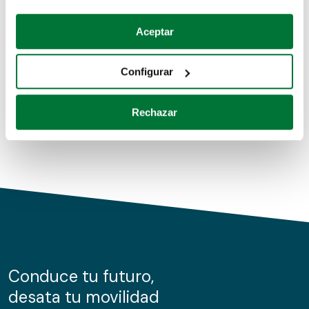
Coches de segunda mano
Si lo permite, también quisiéramos:
Aceptar
Recopilar información sobre su ubicación geográfica
Coches de km0
que puede tener una precisión de varios metros
Configurar
Coches de renting
Identificar su dispositivo analizándolo activamente
para buscar características específicas (huellas
Rechazar
digitales)
Obtenga más información sobre cómo se procesan sus
datos personales y establezca sus preferencias en la
sección de datos
. Puede cambiar o retirar su
consentimiento en cualquier momento en la Declaración
de cookies.
Las cookies de este sitio web se usan para personalizar
el contenido y los anuncios, ofrecer funciones de redes
sociales y analizar el tráfico. Además, compartimos
Conduce tu futuro,
información sobre el uso que haga del sitio web con
desata tu movilidad
nuestros partners de redes sociales, publicidad y análisis