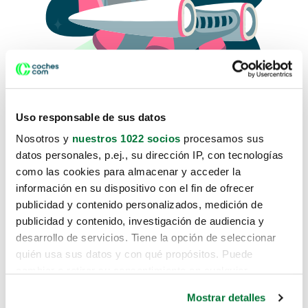
Uso responsable de sus datos
Nosotros y
nuestros 1022 socios
procesamos sus
datos personales, p.ej., su dirección IP, con tecnologías
como las cookies para almacenar y acceder la
Lo sentimos, no sabemos como
información en su dispositivo con el fin de ofrecer
te hemos traido hasta aquí.
publicidad y contenido personalizados, medición de
publicidad y contenido, investigación de audiencia y
desarrollo de servicios. Tiene la opción de seleccionar
Pero puedes encontrar el coche que estás
quién usa sus datos y con qué propósitos. Puede
buscando en alguno de estos enlaces:
cambiar o retirar su consentimiento en cualquier
momento desde la Declaración de cookies o clicando en
Coches nuevos
Mostrar detalles
el Menú de consentimiento.