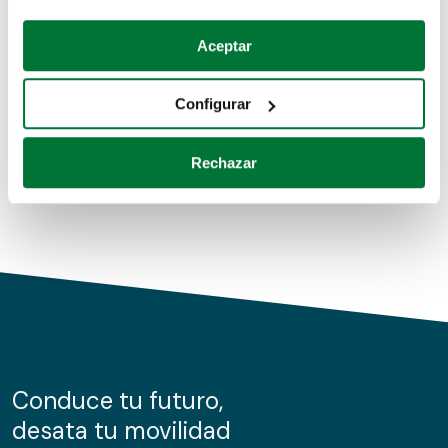
Coches de segunda mano
Si lo permite, también quisiéramos:
Aceptar
Recopilar información sobre su ubicación geográfica
Coches de km0
que puede tener una precisión de varios metros
Configurar
Coches de renting
Identificar su dispositivo analizándolo activamente
para buscar características específicas (huellas
Rechazar
digitales)
Obtenga más información sobre cómo se procesan sus
datos personales y establezca sus preferencias en la
sección de datos
. Puede cambiar o retirar su
consentimiento en cualquier momento en la Declaración
de cookies.
Las cookies de este sitio web se usan para personalizar
el contenido y los anuncios, ofrecer funciones de redes
sociales y analizar el tráfico. Además, compartimos
Conduce tu futuro,
información sobre el uso que haga del sitio web con
desata tu movilidad
nuestros partners de redes sociales, publicidad y análisis