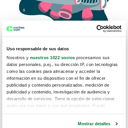
Uso responsable de sus datos
Nosotros y
nuestros 1022 socios
procesamos sus
datos personales, p.ej., su dirección IP, con tecnologías
como las cookies para almacenar y acceder la
Lo sentimos, no sabemos como
información en su dispositivo con el fin de ofrecer
te hemos traido hasta aquí.
publicidad y contenido personalizados, medición de
publicidad y contenido, investigación de audiencia y
desarrollo de servicios. Tiene la opción de seleccionar
Pero puedes encontrar el coche que estás
quién usa sus datos y con qué propósitos. Puede
buscando en alguno de estos enlaces:
cambiar o retirar su consentimiento en cualquier
momento desde la Declaración de cookies o clicando en
Coches nuevos
Mostrar detalles
el Menú de consentimiento.