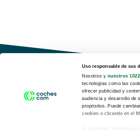
Uso responsable de sus 
Nosotros y
nuestros 1022
tecnologías como las cooki
Conduce tu futuro,
ofrecer publicidad y conte
desata tu movilidad
audiencia y desarrollo de 
propósitos. Puede cambiar
cookies o clicando en el 
Si lo permite, también qui
Acerca de nosotros
Aviso legal
Recopilar información