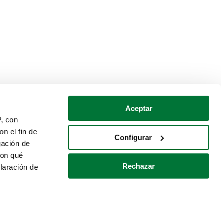
Aceptar
P, con
n el fin de
Configurar
gación de
con qué
Rechazar
laración de
Política de cookies
Contacto
 varios metros