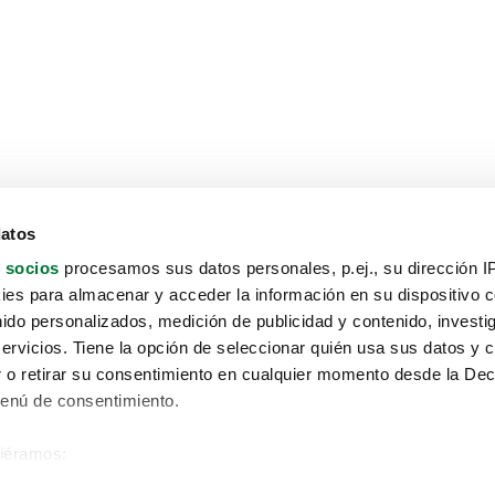
datos
 socios
procesamos sus datos personales, p.ej., su dirección I
es para almacenar y acceder la información en su dispositivo co
nido personalizados, medición de publicidad y contenido, investi
servicios. Tiene la opción de seleccionar quién usa sus datos y 
 o retirar su consentimiento en cualquier momento desde la Dec
Menú de consentimiento.
siéramos:
Aviso protección de datos
 sobre su ubicación geográfica que puede tener una precisión de