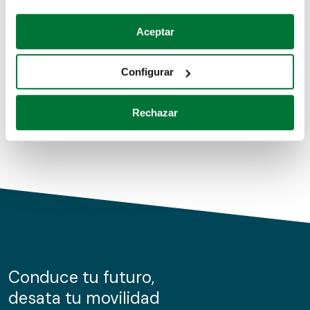
Coches de segunda mano
Si lo permite, también quisiéramos:
Aceptar
Recopilar información sobre su ubicación geográfica
Coches de km0
que puede tener una precisión de varios metros
Configurar
Coches de renting
Identificar su dispositivo analizándolo activamente
para buscar características específicas (huellas
Rechazar
digitales)
Obtenga más información sobre cómo se procesan sus
datos personales y establezca sus preferencias en la
sección de datos
. Puede cambiar o retirar su
consentimiento en cualquier momento en la Declaración
de cookies.
Las cookies de este sitio web se usan para personalizar
el contenido y los anuncios, ofrecer funciones de redes
sociales y analizar el tráfico. Además, compartimos
Conduce tu futuro,
información sobre el uso que haga del sitio web con
desata tu movilidad
nuestros partners de redes sociales, publicidad y análisis