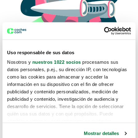
Uso responsable de sus datos
Nosotros y
nuestros 1022 socios
procesamos sus
datos personales, p.ej., su dirección IP, con tecnologías
como las cookies para almacenar y acceder la
Lo sentimos, no sabemos como
información en su dispositivo con el fin de ofrecer
te hemos traido hasta aquí.
publicidad y contenido personalizados, medición de
publicidad y contenido, investigación de audiencia y
desarrollo de servicios. Tiene la opción de seleccionar
Pero puedes encontrar el coche que estás
quién usa sus datos y con qué propósitos. Puede
buscando en alguno de estos enlaces:
cambiar o retirar su consentimiento en cualquier
momento desde la Declaración de cookies o clicando en
Coches nuevos
Mostrar detalles
el Menú de consentimiento.