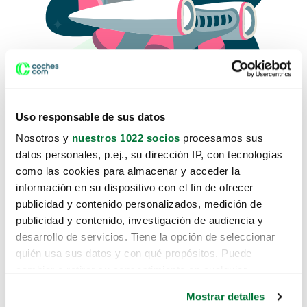
Uso responsable de sus datos
Nosotros y
nuestros 1022 socios
procesamos sus
datos personales, p.ej., su dirección IP, con tecnologías
como las cookies para almacenar y acceder la
Lo sentimos, no sabemos como
información en su dispositivo con el fin de ofrecer
te hemos traido hasta aquí.
publicidad y contenido personalizados, medición de
publicidad y contenido, investigación de audiencia y
desarrollo de servicios. Tiene la opción de seleccionar
Pero puedes encontrar el coche que estás
quién usa sus datos y con qué propósitos. Puede
buscando en alguno de estos enlaces:
cambiar o retirar su consentimiento en cualquier
momento desde la Declaración de cookies o clicando en
Coches nuevos
Mostrar detalles
el Menú de consentimiento.