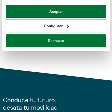
Coches de segunda mano
Si lo permite, también quisiéramos:
Aceptar
Recopilar información sobre su ubicación geográfica
Coches de km0
que puede tener una precisión de varios metros
Configurar
Coches de renting
Identificar su dispositivo analizándolo activamente
para buscar características específicas (huellas
Rechazar
digitales)
Obtenga más información sobre cómo se procesan sus
datos personales y establezca sus preferencias en la
sección de datos
. Puede cambiar o retirar su
consentimiento en cualquier momento en la Declaración
de cookies.
Las cookies de este sitio web se usan para personalizar
el contenido y los anuncios, ofrecer funciones de redes
sociales y analizar el tráfico. Además, compartimos
Conduce tu futuro,
información sobre el uso que haga del sitio web con
desata tu movilidad
nuestros partners de redes sociales, publicidad y análisis