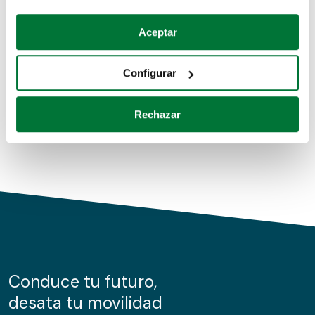
Coches de segunda mano
Si lo permite, también quisiéramos:
Aceptar
Recopilar información sobre su ubicación geográfica
Coches de km0
que puede tener una precisión de varios metros
Configurar
Coches de renting
Identificar su dispositivo analizándolo activamente
para buscar características específicas (huellas
Rechazar
digitales)
Obtenga más información sobre cómo se procesan sus
datos personales y establezca sus preferencias en la
sección de datos
. Puede cambiar o retirar su
consentimiento en cualquier momento en la Declaración
de cookies.
Las cookies de este sitio web se usan para personalizar
el contenido y los anuncios, ofrecer funciones de redes
sociales y analizar el tráfico. Además, compartimos
Conduce tu futuro,
información sobre el uso que haga del sitio web con
desata tu movilidad
nuestros partners de redes sociales, publicidad y análisis