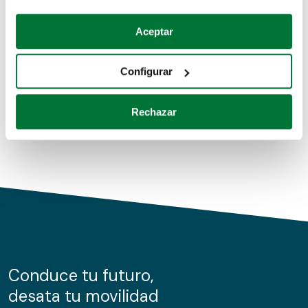
Coches de segunda mano
Si lo permite, también quisiéramos:
Aceptar
Recopilar información sobre su ubicación geográfica
Coches de km0
que puede tener una precisión de varios metros
Configurar
Coches de renting
Identificar su dispositivo analizándolo activamente
para buscar características específicas (huellas
Rechazar
digitales)
Obtenga más información sobre cómo se procesan sus
datos personales y establezca sus preferencias en la
sección de datos
. Puede cambiar o retirar su
consentimiento en cualquier momento en la Declaración
de cookies.
Las cookies de este sitio web se usan para personalizar
el contenido y los anuncios, ofrecer funciones de redes
sociales y analizar el tráfico. Además, compartimos
Conduce tu futuro,
información sobre el uso que haga del sitio web con
desata tu movilidad
nuestros partners de redes sociales, publicidad y análisis