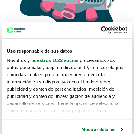
Uso responsable de sus datos
Nosotros y
nuestros 1022 socios
procesamos sus
datos personales, p.ej., su dirección IP, con tecnologías
como las cookies para almacenar y acceder la
Lo sentimos, no sabemos como
información en su dispositivo con el fin de ofrecer
te hemos traido hasta aquí.
publicidad y contenido personalizados, medición de
publicidad y contenido, investigación de audiencia y
desarrollo de servicios. Tiene la opción de seleccionar
Pero puedes encontrar el coche que estás
quién usa sus datos y con qué propósitos. Puede
buscando en alguno de estos enlaces:
cambiar o retirar su consentimiento en cualquier
momento desde la Declaración de cookies o clicando en
Coches nuevos
Mostrar detalles
el Menú de consentimiento.