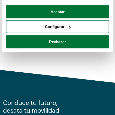
Coches de segunda mano
Si lo permite, también quisiéramos:
Aceptar
Recopilar información sobre su ubicación geográfica
Coches de km0
que puede tener una precisión de varios metros
Configurar
Coches de renting
Identificar su dispositivo analizándolo activamente
para buscar características específicas (huellas
Rechazar
digitales)
Obtenga más información sobre cómo se procesan sus
datos personales y establezca sus preferencias en la
sección de datos
. Puede cambiar o retirar su
consentimiento en cualquier momento en la Declaración
de cookies.
Las cookies de este sitio web se usan para personalizar
el contenido y los anuncios, ofrecer funciones de redes
sociales y analizar el tráfico. Además, compartimos
Conduce tu futuro,
información sobre el uso que haga del sitio web con
desata tu movilidad
nuestros partners de redes sociales, publicidad y análisis