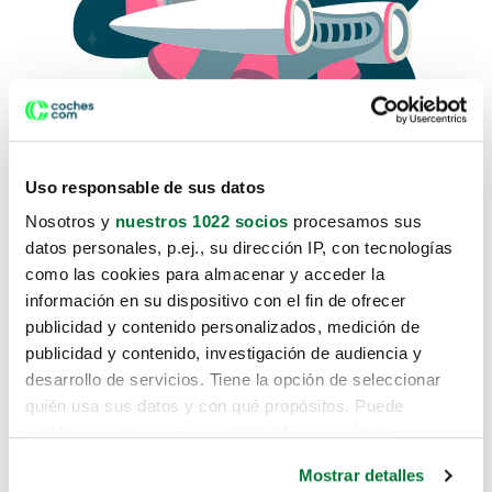
Uso responsable de sus datos
Nosotros y
nuestros 1022 socios
procesamos sus
datos personales, p.ej., su dirección IP, con tecnologías
como las cookies para almacenar y acceder la
Lo sentimos, no sabemos como
información en su dispositivo con el fin de ofrecer
te hemos traido hasta aquí.
publicidad y contenido personalizados, medición de
publicidad y contenido, investigación de audiencia y
desarrollo de servicios. Tiene la opción de seleccionar
Pero puedes encontrar el coche que estás
quién usa sus datos y con qué propósitos. Puede
buscando en alguno de estos enlaces:
cambiar o retirar su consentimiento en cualquier
momento desde la Declaración de cookies o clicando en
Coches nuevos
Mostrar detalles
el Menú de consentimiento.