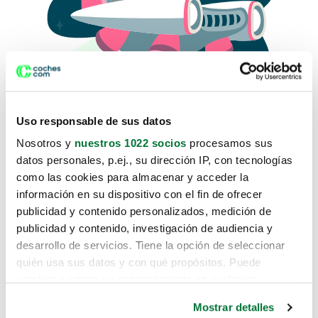
Uso responsable de sus datos
Nosotros y
nuestros 1022 socios
procesamos sus
datos personales, p.ej., su dirección IP, con tecnologías
como las cookies para almacenar y acceder la
Lo sentimos, no sabemos como
información en su dispositivo con el fin de ofrecer
te hemos traido hasta aquí.
publicidad y contenido personalizados, medición de
publicidad y contenido, investigación de audiencia y
desarrollo de servicios. Tiene la opción de seleccionar
Pero puedes encontrar el coche que estás
quién usa sus datos y con qué propósitos. Puede
buscando en alguno de estos enlaces:
cambiar o retirar su consentimiento en cualquier
momento desde la Declaración de cookies o clicando en
Coches nuevos
Mostrar detalles
el Menú de consentimiento.