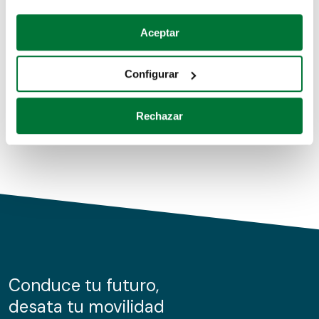
Coches de segunda mano
Si lo permite, también quisiéramos:
Aceptar
Recopilar información sobre su ubicación geográfica
Coches de km0
que puede tener una precisión de varios metros
Configurar
Coches de renting
Identificar su dispositivo analizándolo activamente
para buscar características específicas (huellas
Rechazar
digitales)
Obtenga más información sobre cómo se procesan sus
datos personales y establezca sus preferencias en la
sección de datos
. Puede cambiar o retirar su
consentimiento en cualquier momento en la Declaración
de cookies.
Las cookies de este sitio web se usan para personalizar
el contenido y los anuncios, ofrecer funciones de redes
sociales y analizar el tráfico. Además, compartimos
Conduce tu futuro,
información sobre el uso que haga del sitio web con
desata tu movilidad
nuestros partners de redes sociales, publicidad y análisis