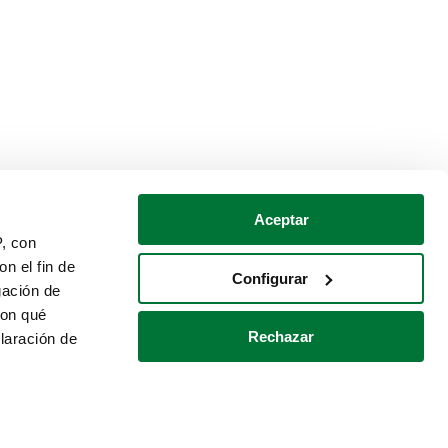
Aceptar
P, con
n el fin de
Configurar
gación de
con qué
Rechazar
laración de
Política de cookies
Contacto
 varios metros