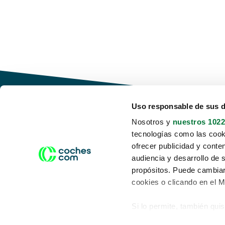
Uso responsable de sus 
Nosotros y
nuestros 1022
tecnologías como las cooki
Conduce tu futuro,
ofrecer publicidad y conte
desata tu movilidad
audiencia y desarrollo de 
propósitos. Puede cambiar
cookies o clicando en el 
Si lo permite, también qui
Acerca de nosotros
Aviso legal
Recopilar información