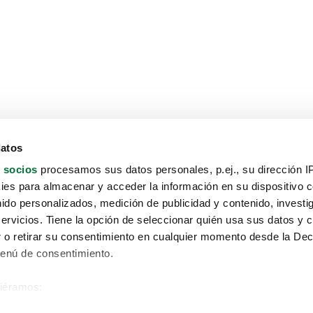
datos
 socios
procesamos sus datos personales, p.ej., su dirección I
es para almacenar y acceder la información en su dispositivo co
nido personalizados, medición de publicidad y contenido, investi
servicios. Tiene la opción de seleccionar quién usa sus datos y 
 o retirar su consentimiento en cualquier momento desde la Dec
Menú de consentimiento.
siéramos:
Aviso protección de datos
 sobre su ubicación geográfica que puede tener una precisión de