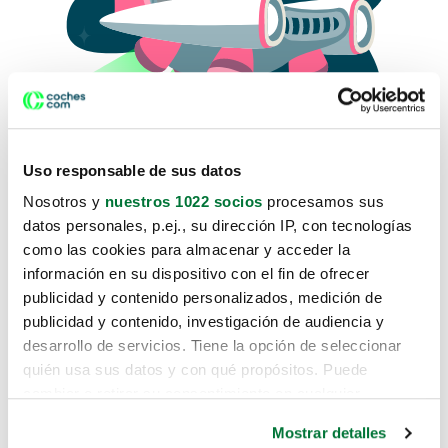
Uso responsable de sus datos
Nosotros y
nuestros 1022 socios
procesamos sus
datos personales, p.ej., su dirección IP, con tecnologías
como las cookies para almacenar y acceder la
Lo sentimos, no sabemos como
información en su dispositivo con el fin de ofrecer
te hemos traido hasta aquí.
publicidad y contenido personalizados, medición de
publicidad y contenido, investigación de audiencia y
desarrollo de servicios. Tiene la opción de seleccionar
Pero puedes encontrar el coche que estás
quién usa sus datos y con qué propósitos. Puede
buscando en alguno de estos enlaces:
cambiar o retirar su consentimiento en cualquier
momento desde la Declaración de cookies o clicando en
Coches nuevos
Mostrar detalles
el Menú de consentimiento.