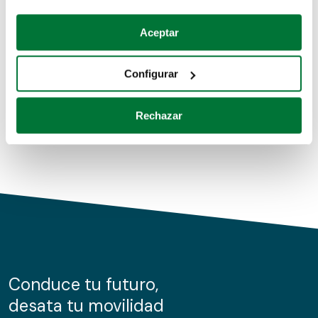
Coches de segunda mano
Si lo permite, también quisiéramos:
Aceptar
Recopilar información sobre su ubicación geográfica
Coches de km0
que puede tener una precisión de varios metros
Configurar
Coches de renting
Identificar su dispositivo analizándolo activamente
para buscar características específicas (huellas
Rechazar
digitales)
Obtenga más información sobre cómo se procesan sus
datos personales y establezca sus preferencias en la
sección de datos
. Puede cambiar o retirar su
consentimiento en cualquier momento en la Declaración
de cookies.
Las cookies de este sitio web se usan para personalizar
el contenido y los anuncios, ofrecer funciones de redes
sociales y analizar el tráfico. Además, compartimos
Conduce tu futuro,
información sobre el uso que haga del sitio web con
desata tu movilidad
nuestros partners de redes sociales, publicidad y análisis