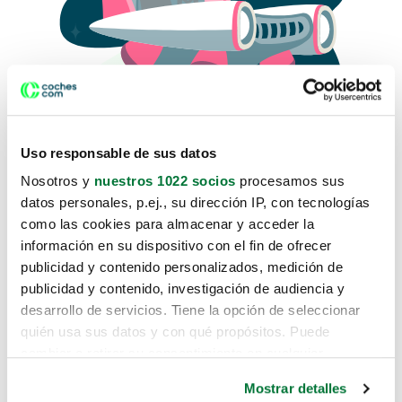
Uso responsable de sus datos
Nosotros y
nuestros 1022 socios
procesamos sus
datos personales, p.ej., su dirección IP, con tecnologías
como las cookies para almacenar y acceder la
Lo sentimos, no sabemos como
información en su dispositivo con el fin de ofrecer
te hemos traido hasta aquí.
publicidad y contenido personalizados, medición de
publicidad y contenido, investigación de audiencia y
desarrollo de servicios. Tiene la opción de seleccionar
Pero puedes encontrar el coche que estás
quién usa sus datos y con qué propósitos. Puede
buscando en alguno de estos enlaces:
cambiar o retirar su consentimiento en cualquier
momento desde la Declaración de cookies o clicando en
Coches nuevos
Mostrar detalles
el Menú de consentimiento.