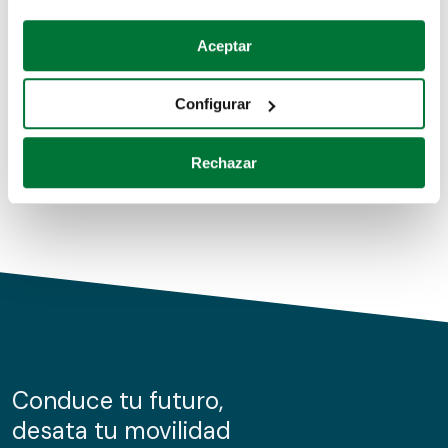
Coches de segunda mano
Si lo permite, también quisiéramos:
Aceptar
Recopilar información sobre su ubicación geográfica
Coches de km0
que puede tener una precisión de varios metros
Configurar
Coches de renting
Identificar su dispositivo analizándolo activamente
para buscar características específicas (huellas
Rechazar
digitales)
Obtenga más información sobre cómo se procesan sus
datos personales y establezca sus preferencias en la
sección de datos
. Puede cambiar o retirar su
consentimiento en cualquier momento en la Declaración
de cookies.
Las cookies de este sitio web se usan para personalizar
el contenido y los anuncios, ofrecer funciones de redes
sociales y analizar el tráfico. Además, compartimos
Conduce tu futuro,
información sobre el uso que haga del sitio web con
desata tu movilidad
nuestros partners de redes sociales, publicidad y análisis