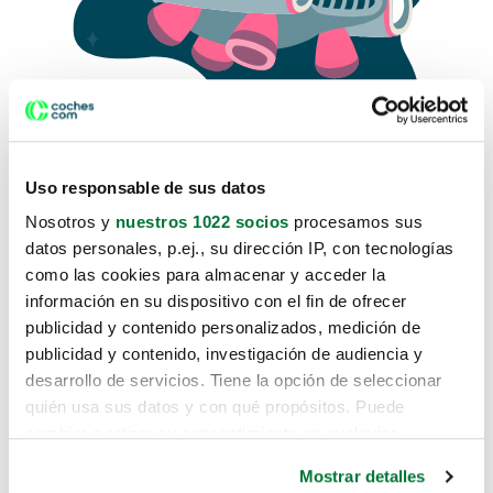
Uso responsable de sus datos
Nosotros y
nuestros 1022 socios
procesamos sus
datos personales, p.ej., su dirección IP, con tecnologías
como las cookies para almacenar y acceder la
Lo sentimos, no sabemos como
información en su dispositivo con el fin de ofrecer
te hemos traido hasta aquí.
publicidad y contenido personalizados, medición de
publicidad y contenido, investigación de audiencia y
desarrollo de servicios. Tiene la opción de seleccionar
Pero puedes encontrar el coche que estás
quién usa sus datos y con qué propósitos. Puede
buscando en alguno de estos enlaces:
cambiar o retirar su consentimiento en cualquier
momento desde la Declaración de cookies o clicando en
Coches nuevos
Mostrar detalles
el Menú de consentimiento.