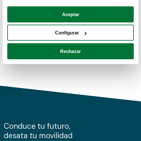
Coches de segunda mano
Si lo permite, también quisiéramos:
Aceptar
Recopilar información sobre su ubicación geográfica
Coches de km0
que puede tener una precisión de varios metros
Configurar
Coches de renting
Identificar su dispositivo analizándolo activamente
para buscar características específicas (huellas
Rechazar
digitales)
Obtenga más información sobre cómo se procesan sus
datos personales y establezca sus preferencias en la
sección de datos
. Puede cambiar o retirar su
consentimiento en cualquier momento en la Declaración
de cookies.
Las cookies de este sitio web se usan para personalizar
el contenido y los anuncios, ofrecer funciones de redes
sociales y analizar el tráfico. Además, compartimos
Conduce tu futuro,
información sobre el uso que haga del sitio web con
desata tu movilidad
nuestros partners de redes sociales, publicidad y análisis