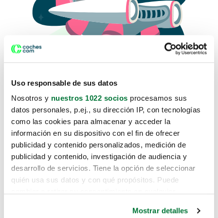
Uso responsable de sus datos
Nosotros y
nuestros 1022 socios
procesamos sus
datos personales, p.ej., su dirección IP, con tecnologías
como las cookies para almacenar y acceder la
Lo sentimos, no sabemos como
información en su dispositivo con el fin de ofrecer
te hemos traido hasta aquí.
publicidad y contenido personalizados, medición de
publicidad y contenido, investigación de audiencia y
desarrollo de servicios. Tiene la opción de seleccionar
Pero puedes encontrar el coche que estás
quién usa sus datos y con qué propósitos. Puede
buscando en alguno de estos enlaces:
cambiar o retirar su consentimiento en cualquier
momento desde la Declaración de cookies o clicando en
Coches nuevos
Mostrar detalles
el Menú de consentimiento.