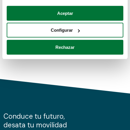
Coches de segunda mano
Si lo permite, también quisiéramos:
Aceptar
Recopilar información sobre su ubicación geográfica
Coches de km0
que puede tener una precisión de varios metros
Configurar
Coches de renting
Identificar su dispositivo analizándolo activamente
para buscar características específicas (huellas
Rechazar
digitales)
Obtenga más información sobre cómo se procesan sus
datos personales y establezca sus preferencias en la
sección de datos
. Puede cambiar o retirar su
consentimiento en cualquier momento en la Declaración
de cookies.
Las cookies de este sitio web se usan para personalizar
el contenido y los anuncios, ofrecer funciones de redes
sociales y analizar el tráfico. Además, compartimos
Conduce tu futuro,
información sobre el uso que haga del sitio web con
desata tu movilidad
nuestros partners de redes sociales, publicidad y análisis