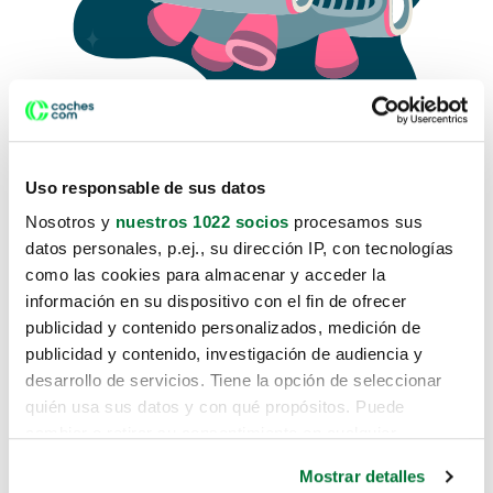
Uso responsable de sus datos
Nosotros y
nuestros 1022 socios
procesamos sus
datos personales, p.ej., su dirección IP, con tecnologías
como las cookies para almacenar y acceder la
Lo sentimos, no sabemos como
información en su dispositivo con el fin de ofrecer
te hemos traido hasta aquí.
publicidad y contenido personalizados, medición de
publicidad y contenido, investigación de audiencia y
desarrollo de servicios. Tiene la opción de seleccionar
Pero puedes encontrar el coche que estás
quién usa sus datos y con qué propósitos. Puede
buscando en alguno de estos enlaces:
cambiar o retirar su consentimiento en cualquier
momento desde la Declaración de cookies o clicando en
Coches nuevos
Mostrar detalles
el Menú de consentimiento.