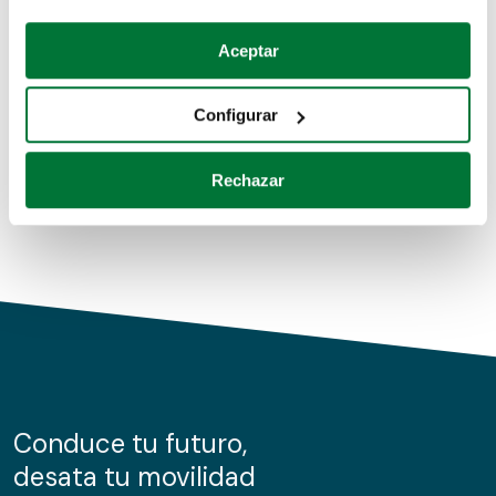
Coches de segunda mano
Si lo permite, también quisiéramos:
Aceptar
Recopilar información sobre su ubicación geográfica
Coches de km0
que puede tener una precisión de varios metros
Configurar
Coches de renting
Identificar su dispositivo analizándolo activamente
para buscar características específicas (huellas
Rechazar
digitales)
Obtenga más información sobre cómo se procesan sus
datos personales y establezca sus preferencias en la
sección de datos
. Puede cambiar o retirar su
consentimiento en cualquier momento en la Declaración
de cookies.
Las cookies de este sitio web se usan para personalizar
el contenido y los anuncios, ofrecer funciones de redes
sociales y analizar el tráfico. Además, compartimos
Conduce tu futuro,
información sobre el uso que haga del sitio web con
desata tu movilidad
nuestros partners de redes sociales, publicidad y análisis