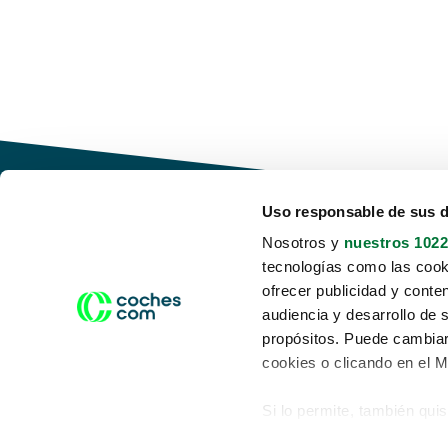
Uso responsable de sus 
Nosotros y
nuestros 1022
tecnologías como las cooki
Conduce tu futuro,
ofrecer publicidad y conte
desata tu movilidad
audiencia y desarrollo de 
propósitos. Puede cambiar
cookies o clicando en el 
Si lo permite, también qui
Acerca de nosotros
Aviso legal
Recopilar información