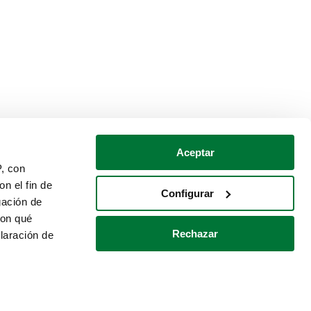
Aceptar
P, con
n el fin de
Configurar
gación de
con qué
Rechazar
laración de
Política de cookies
Contacto
 varios metros