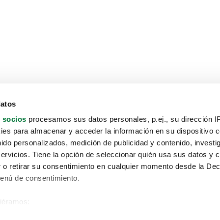
datos
 socios
procesamos sus datos personales, p.ej., su dirección I
es para almacenar y acceder la información en su dispositivo co
nido personalizados, medición de publicidad y contenido, investi
servicios. Tiene la opción de seleccionar quién usa sus datos y 
 o retirar su consentimiento en cualquier momento desde la Dec
Menú de consentimiento.
siéramos:
Aviso protección de datos
 sobre su ubicación geográfica que puede tener una precisión de