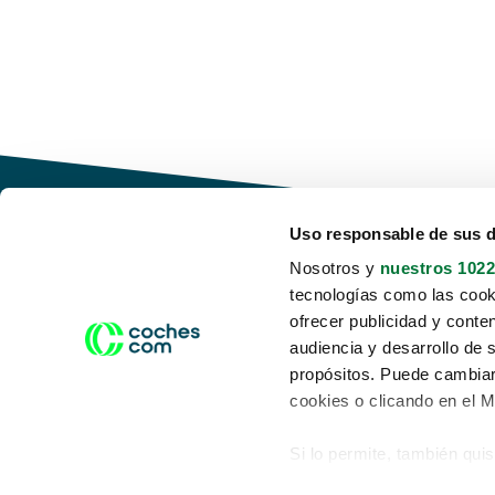
Uso responsable de sus 
Nosotros y
nuestros 1022
tecnologías como las cooki
Conduce tu futuro,
ofrecer publicidad y conte
desata tu movilidad
audiencia y desarrollo de 
propósitos. Puede cambiar
cookies o clicando en el 
Si lo permite, también qui
Acerca de nosotros
Aviso legal
Recopilar información