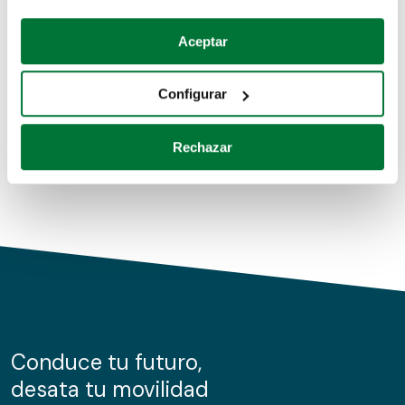
Coches de segunda mano
Si lo permite, también quisiéramos:
Aceptar
Recopilar información sobre su ubicación geográfica
Coches de km0
que puede tener una precisión de varios metros
Configurar
Coches de renting
Identificar su dispositivo analizándolo activamente
para buscar características específicas (huellas
Rechazar
digitales)
Obtenga más información sobre cómo se procesan sus
datos personales y establezca sus preferencias en la
sección de datos
. Puede cambiar o retirar su
consentimiento en cualquier momento en la Declaración
de cookies.
Las cookies de este sitio web se usan para personalizar
el contenido y los anuncios, ofrecer funciones de redes
sociales y analizar el tráfico. Además, compartimos
Conduce tu futuro,
información sobre el uso que haga del sitio web con
desata tu movilidad
nuestros partners de redes sociales, publicidad y análisis