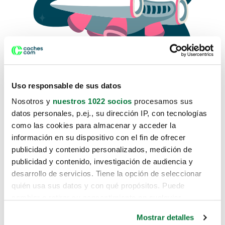
Uso responsable de sus datos
Nosotros y
nuestros 1022 socios
procesamos sus
datos personales, p.ej., su dirección IP, con tecnologías
como las cookies para almacenar y acceder la
Lo sentimos, no sabemos como
información en su dispositivo con el fin de ofrecer
te hemos traido hasta aquí.
publicidad y contenido personalizados, medición de
publicidad y contenido, investigación de audiencia y
desarrollo de servicios. Tiene la opción de seleccionar
Pero puedes encontrar el coche que estás
quién usa sus datos y con qué propósitos. Puede
buscando en alguno de estos enlaces:
cambiar o retirar su consentimiento en cualquier
momento desde la Declaración de cookies o clicando en
Coches nuevos
Mostrar detalles
el Menú de consentimiento.