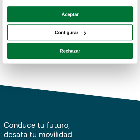
Coches de segunda mano
Si lo permite, también quisiéramos:
Aceptar
Recopilar información sobre su ubicación geográfica
Coches de km0
que puede tener una precisión de varios metros
Configurar
Coches de renting
Identificar su dispositivo analizándolo activamente
para buscar características específicas (huellas
Rechazar
digitales)
Obtenga más información sobre cómo se procesan sus
datos personales y establezca sus preferencias en la
sección de datos
. Puede cambiar o retirar su
consentimiento en cualquier momento en la Declaración
de cookies.
Las cookies de este sitio web se usan para personalizar
el contenido y los anuncios, ofrecer funciones de redes
sociales y analizar el tráfico. Además, compartimos
Conduce tu futuro,
información sobre el uso que haga del sitio web con
desata tu movilidad
nuestros partners de redes sociales, publicidad y análisis