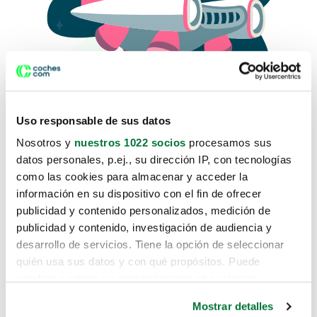
Uso responsable de sus datos
Nosotros y
nuestros 1022 socios
procesamos sus
datos personales, p.ej., su dirección IP, con tecnologías
como las cookies para almacenar y acceder la
Lo sentimos, no sabemos como
información en su dispositivo con el fin de ofrecer
te hemos traido hasta aquí.
publicidad y contenido personalizados, medición de
publicidad y contenido, investigación de audiencia y
desarrollo de servicios. Tiene la opción de seleccionar
Pero puedes encontrar el coche que estás
quién usa sus datos y con qué propósitos. Puede
buscando en alguno de estos enlaces:
cambiar o retirar su consentimiento en cualquier
momento desde la Declaración de cookies o clicando en
Coches nuevos
Mostrar detalles
el Menú de consentimiento.