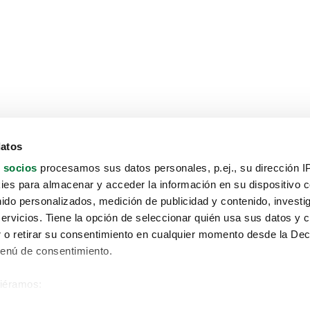
datos
 socios
procesamos sus datos personales, p.ej., su dirección I
es para almacenar y acceder la información en su dispositivo co
nido personalizados, medición de publicidad y contenido, investi
servicios. Tiene la opción de seleccionar quién usa sus datos y 
 o retirar su consentimiento en cualquier momento desde la Dec
Menú de consentimiento.
siéramos:
Aviso protección de datos
 sobre su ubicación geográfica que puede tener una precisión de