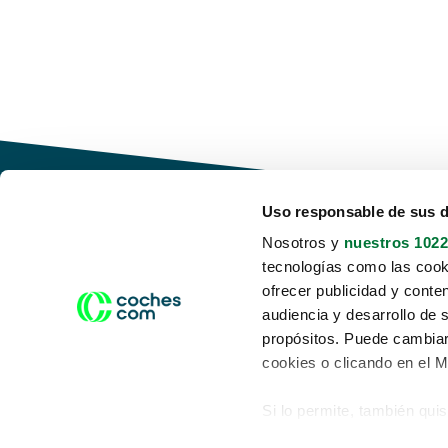
Uso responsable de sus 
Nosotros y
nuestros 1022
tecnologías como las cooki
Conduce tu futuro,
ofrecer publicidad y conte
desata tu movilidad
audiencia y desarrollo de 
propósitos. Puede cambiar
cookies o clicando en el 
Si lo permite, también qui
Acerca de nosotros
Aviso legal
Recopilar información