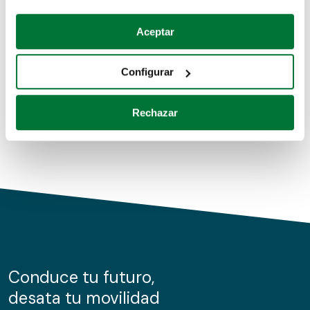
Coches de segunda mano
Si lo permite, también quisiéramos:
Aceptar
Recopilar información sobre su ubicación geográfica
Coches de km0
que puede tener una precisión de varios metros
Configurar
Coches de renting
Identificar su dispositivo analizándolo activamente
para buscar características específicas (huellas
Rechazar
digitales)
Obtenga más información sobre cómo se procesan sus
datos personales y establezca sus preferencias en la
sección de datos
. Puede cambiar o retirar su
consentimiento en cualquier momento en la Declaración
de cookies.
Las cookies de este sitio web se usan para personalizar
el contenido y los anuncios, ofrecer funciones de redes
sociales y analizar el tráfico. Además, compartimos
Conduce tu futuro,
información sobre el uso que haga del sitio web con
desata tu movilidad
nuestros partners de redes sociales, publicidad y análisis