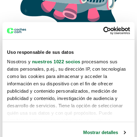
Uso responsable de sus datos
Nosotros y
nuestros 1022 socios
procesamos sus
datos personales, p.ej., su dirección IP, con tecnologías
como las cookies para almacenar y acceder la
Lo sentimos, no sabemos como
información en su dispositivo con el fin de ofrecer
te hemos traido hasta aquí.
publicidad y contenido personalizados, medición de
publicidad y contenido, investigación de audiencia y
desarrollo de servicios. Tiene la opción de seleccionar
Pero puedes encontrar el coche que estás
quién usa sus datos y con qué propósitos. Puede
buscando en alguno de estos enlaces:
cambiar o retirar su consentimiento en cualquier
momento desde la Declaración de cookies o clicando en
Coches nuevos
Mostrar detalles
el Menú de consentimiento.