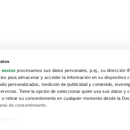
datos
 socios
procesamos sus datos personales, p.ej., su dirección I
es para almacenar y acceder la información en su dispositivo co
nido personalizados, medición de publicidad y contenido, investi
servicios. Tiene la opción de seleccionar quién usa sus datos y 
 o retirar su consentimiento en cualquier momento desde la Dec
Menú de consentimiento.
siéramos:
Aviso protección de datos
 sobre su ubicación geográfica que puede tener una precisión de