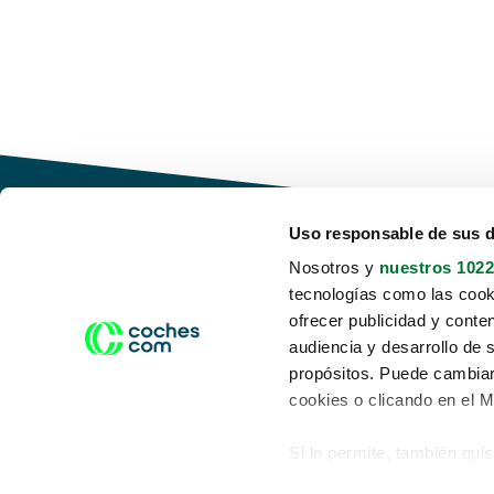
Uso responsable de sus 
Nosotros y
nuestros 1022
tecnologías como las cooki
Conduce tu futuro,
ofrecer publicidad y conte
desata tu movilidad
audiencia y desarrollo de 
propósitos. Puede cambiar
cookies o clicando en el 
Si lo permite, también qui
Acerca de nosotros
Aviso legal
Recopilar información