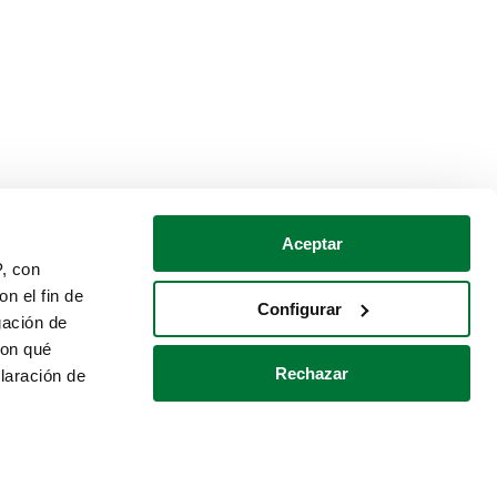
Aceptar
P, con
n el fin de
Configurar
gación de
con qué
Rechazar
laración de
Política de cookies
Contacto
 varios metros