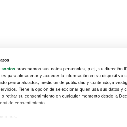
datos
 socios
procesamos sus datos personales, p.ej., su dirección I
es para almacenar y acceder la información en su dispositivo co
nido personalizados, medición de publicidad y contenido, investi
servicios. Tiene la opción de seleccionar quién usa sus datos y 
 o retirar su consentimiento en cualquier momento desde la Dec
Menú de consentimiento.
siéramos:
Aviso protección de datos
 sobre su ubicación geográfica que puede tener una precisión de