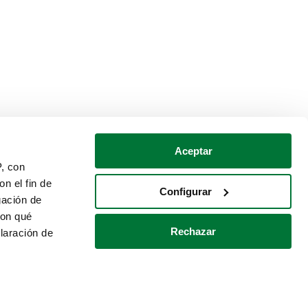
Aceptar
P, con
n el fin de
Configurar
gación de
con qué
Rechazar
laración de
Política de cookies
Contacto
 varios metros