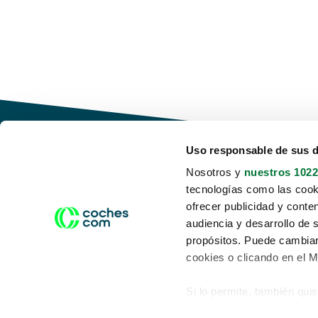
Uso responsable de sus 
Nosotros y
nuestros 1022
tecnologías como las cooki
Conduce tu futuro,
ofrecer publicidad y conte
desata tu movilidad
audiencia y desarrollo de 
propósitos. Puede cambiar
cookies o clicando en el 
Si lo permite, también qui
Acerca de nosotros
Aviso legal
Recopilar información